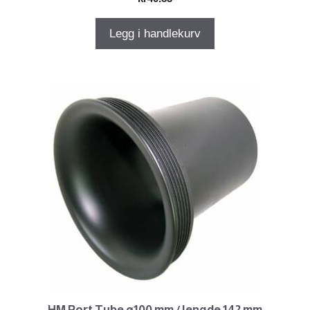
Legg i handlekurv
HM Port Tube ø100 mm / lengde 142 mm