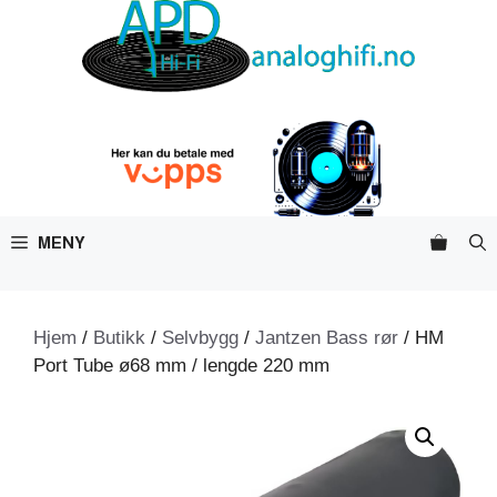
Hopp
til
innhold
MENY
Hjem
/
Butikk
/
Selvbygg
/
Jantzen Bass rør
/ HM
Port Tube ø68 mm / lengde 220 mm