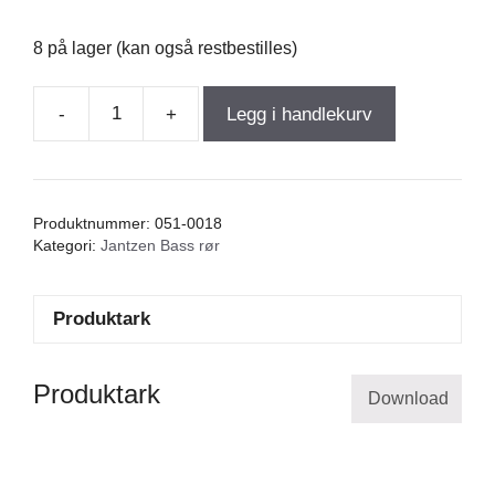
8 på lager (kan også restbestilles)
-
+
Legg i handlekurv
HM
Port
Tube
ø68
Produktnummer:
051-0018
mm
Kategori:
Jantzen Bass rør
/
lengde
Produktark
220
mm
antall
Produktark
Download