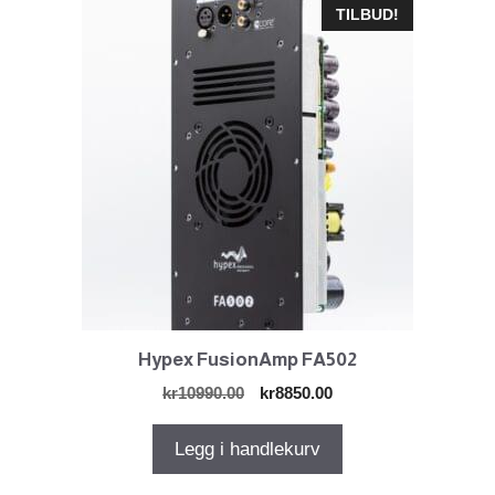
TILBUD!
Hypex FusionAmp FA502
Opprinnelig
Nåværende
kr
10990.00
kr
8850.00
pris
pris
var:
er:
Legg i handlekurv
kr10990.00.
kr8850.00.