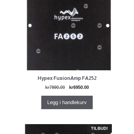
Hypex FusionAmp FA252
Opprinnelig
Nåværende
kr
7990.00
kr
6950.00
pris
pris
var:
er:
Legg i handlekurv
kr7990.00.
kr6950.00.
TILBUD!