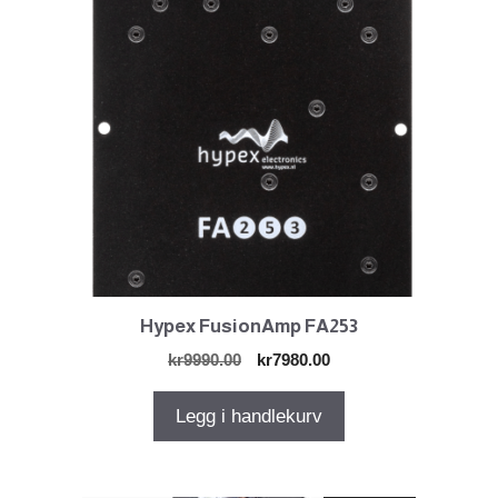
Hypex FusionAmp FA253
Opprinnelig
Nåværende
kr
9990.00
kr
7980.00
pris
pris
var:
er:
Legg i handlekurv
kr9990.00.
kr7980.00.