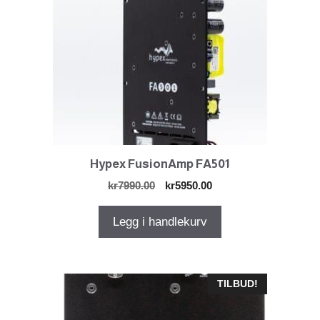
Hypex FusionAmp FA501
Opprinnelig
Nåværende
kr
7990.00
kr
5950.00
pris
pris
var:
er:
Legg i handlekurv
kr7990.00.
kr5950.00.
TILBUD!