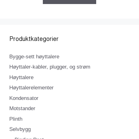
kr11200.00.
kr9850.00.
Produktkategorier
Bygge-sett høyttalere
Høyttaler-kabler, plugger, og strøm
Høyttalere
Høyttalerelementer
Kondensator
Motstander
Plinth
Selvbygg