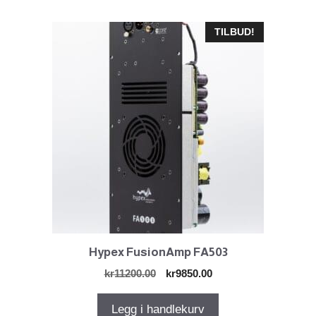
TILBUD!
Hypex FusionAmp FA503
Opprinnelig
Nåværende
kr
11200.00
kr
9850.00
pris
pris
var:
er:
Legg i handlekurv