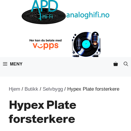
Hopp
til
innhold
MENY
Hjem
/
Butikk
/
Selvbygg
/ Hypex Plate forsterkere
Hypex Plate
forsterkere