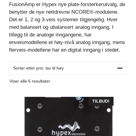
FusionAmp er Hypex nye plate-forsterkerutvalg, de
benytter de nye nettdrevne NCORE®-modulene.
Det er 1, 2 og 3-veis systemer tilgjengelig. Hver
med balansert og ubalansert analog inngang. I
tillegg til de analoge inngangene, har
enveismodellene et høy-nivå analog inngang, mens
flerveis-modellene har en digital inngang i stedet.
Sortert
Viser alle 6 resultater
etter
pris:
Lav
TILBUD!
til
høy