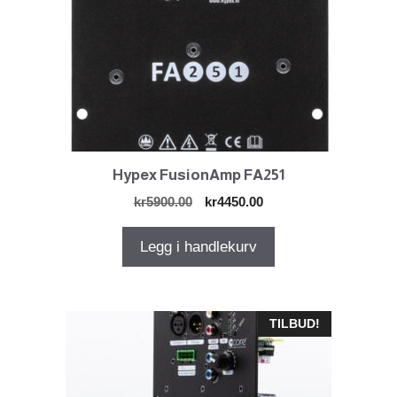
Hypex FusionAmp FA251
Opprinnelig
Nåværende
kr
5900.00
kr
4450.00
pris
pris
var:
er:
Legg i handlekurv
kr5900.00.
kr4450.00.
TILBUD!