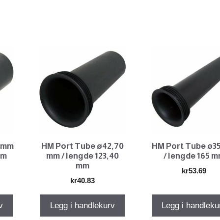
8 mm
HM Port Tube ø42,70
HM Port Tube ø3
mm
mm / lengde 123,40
/ lengde 165 
mm
kr
53.69
kr
40.83
v
Legg i handlekurv
Legg i handleku