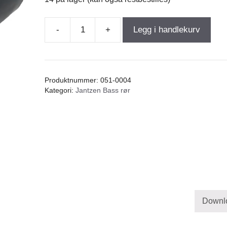
-
+
Legg i handlekurv
HM
Port
Tube
ø35
Produktnummer:
051-0004
mm
Kategori:
Jantzen Bass rør
/
lengde
68
mm
antall
Downl