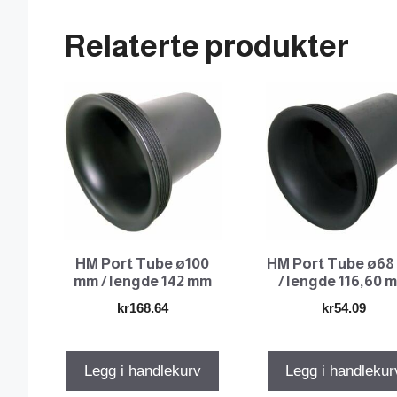
Relaterte produkter
HM Port Tube ø100
HM Port Tube ø6
mm / lengde 142 mm
/ lengde 116,60 
kr
168.64
kr
54.09
Legg i handlekurv
Legg i handlekur