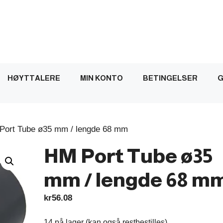
HØYTTALERE
MIN KONTO
BETINGELSER
G
Port Tube ø35 mm / lengde 68 mm
HM Port Tube ø35
mm / lengde 68 m
kr
56.08
14 på lager (kan også restbestilles)