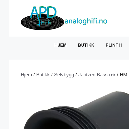
Hopp
til
innhold
HJEM
BUTIKK
PLINTH
Hjem
/
Butikk
/
Selvbygg
/
Jantzen Bass rør
/ HM 