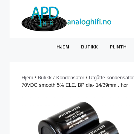
Hopp
til
innhold
HJEM
BUTIKK
PLINTH
Hjem
/
Butikk
/
Kondensator
/
Utgåtte kondensator
70VDC smooth 5% ELE. BP dia- 14/39mm , hor