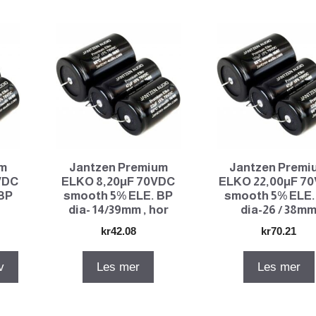
dia-
14/39mm
,
hor
antall
um
Jantzen Premium
Jantzen Premi
VDC
ELKO 8,20µF 70VDC
ELKO 22,00µF 7
BP
smooth 5% ELE. BP
smooth 5% ELE.
dia- 14/39mm , hor
dia-26 / 38m
kr
42.08
kr
70.21
v
Les mer
Les mer