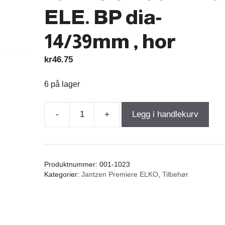
ELE. BP dia-
14/39mm , hor
kr
46.75
6 på lager
-
+
Legg i handlekurv
Jantzen
Premium
ELKO
10,00µF
Produktnummer:
001-1023
70VDC
Kategorier:
Jantzen Premiere ELKO
,
Tilbehør
smooth
5%
ELE.
BP