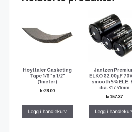
Høyttaler Gasketing
Jantzen Premi
Tape 1/8″ x 1/2″
ELKO 82,00µF 70
(1meter)
smooth 5% ELE. 
dia-31 / 51mm
kr
28.00
kr
157.37
Legg i handlekurv
Legg i handlekur