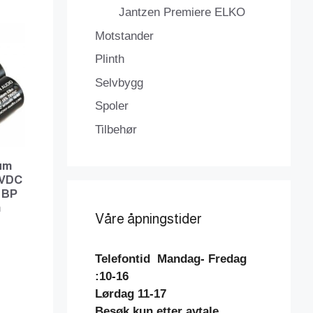
Jantzen Premiere ELKO
Motstander
Plinth
Selvbygg
Spoler
Tilbehør
um
0VDC
 BP
m
Våre åpningstider
Telefontid
Mandag- Fredag
:10-16
Lørdag 11-17
Besøk kun etter avtale.