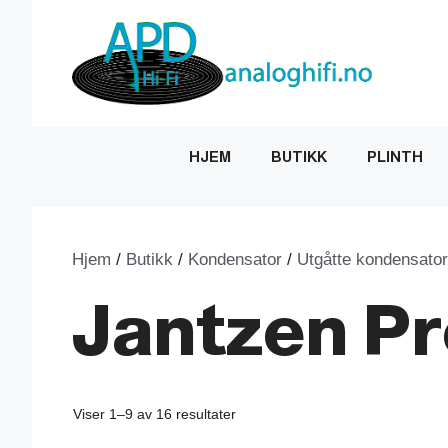
Hopp
til
innhold
HJEM
BUTIKK
PLINTH
Hjem
/
Butikk
/
Kondensator
/
Utgåtte kondensator
Jantzen P
Sortert
Viser 1–9 av 16 resultater
etter