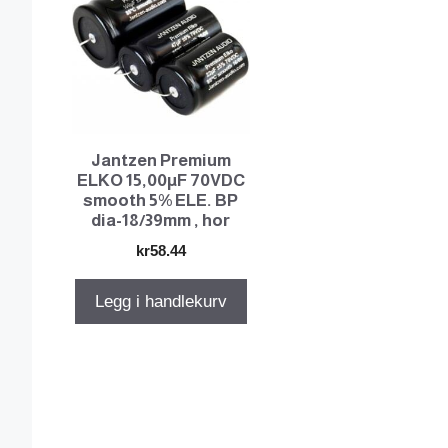
Jantzen Premium
ELKO 15,00µF 70VDC
smooth 5% ELE. BP
dia-18/39mm , hor
kr
58.44
Legg i handlekurv