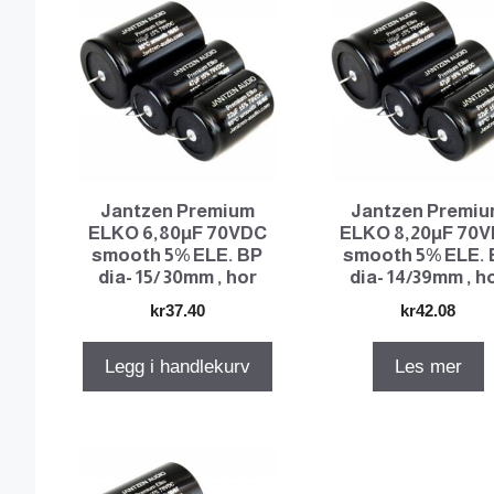
Jantzen Premium
Jantzen Premi
ELKO 6,80µF 70VDC
ELKO 8,20µF 70
smooth 5% ELE. BP
smooth 5% ELE. 
dia- 15/ 30mm , hor
dia- 14/39mm , h
kr
37.40
kr
42.08
Legg i handlekurv
Les mer