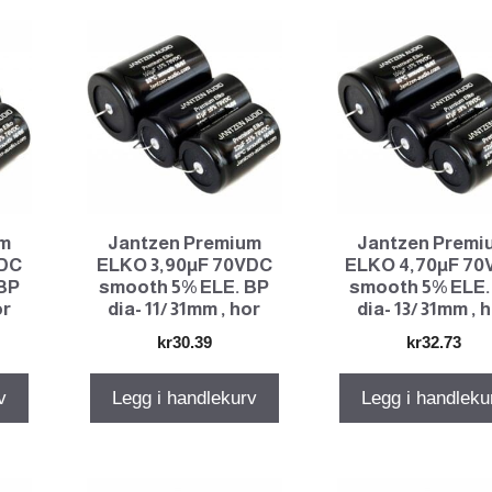
um
Jantzen Premium
Jantzen Premi
VDC
ELKO 3,90µF 70VDC
ELKO 4,70µF 70
BP
smooth 5% ELE. BP
smooth 5% ELE.
or
dia- 11/ 31mm , hor
dia- 13/ 31mm , 
kr
30.39
kr
32.73
v
Legg i handlekurv
Legg i handleku