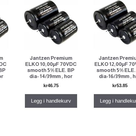
um
Jantzen Premium
Jantzen Premi
VDC
ELKO 10,00µF 70VDC
ELKO 12,00µF 7
BP
smooth 5% ELE. BP
smooth 5% ELE.
or
dia- 14/39mm , hor
dia-16/39mm , 
kr
46.75
kr
53.85
Legg i handlekurv
Legg i handleku