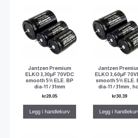
pris:
Lav
til
høy
Jantzen Premium
Jantzen Premi
ELKO 3,30µF 70VDC
ELKO 3,60µF 70
smooth 5% ELE. BP
smooth 5% ELE. 
dia-11 / 31mm
dia-11 / 31mm , h
kr
28.05
kr
30.39
Legg i handlekurv
Legg i handlekur