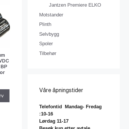
Jantzen Premiere ELKO
Motstander
Plinth
Selvbygg
Spoler
Tilbehør
um
0VDC
 BP
hor
Våre åpningstider
rv
Telefontid
Mandag- Fredag
:10-16
Lørdag 11-17
Besøk kun etter avtale.