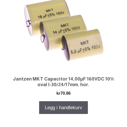
Jantzen MKT Capacitor 14,00µF 160VDC 10%
oval l-30/24/17mm. hor.
kr
70.86
Legg i handlekurv