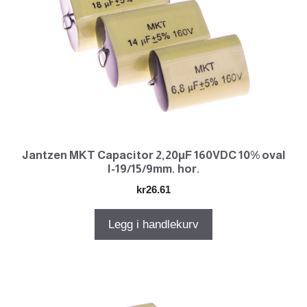
Jantzen MKT Capacitor 2,20µF 160VDC 10% oval
l-19/15/9mm. hor.
kr
26.61
Legg i handlekurv