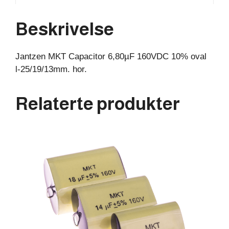
25/19/13mm.
hor.
Beskrivelse
antall
Jantzen MKT Capacitor 6,80µF 160VDC 10% oval
l-25/19/13mm. hor.
Relaterte produkter