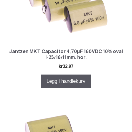
Jantzen MKT Capacitor 4,70µF 160VDC 10% oval
l-25/16/11mm. hor.
kr
32.97
Legg i handlekurv