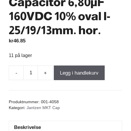
Capacitor 6,80µF
160VDC 10% oval l-
25/19/13mm. hor.
kr
46.85
11 på lager
-
+
Legg i handlekurv
Jantzen
MKT
Capacitor
6,80µF
Produktnummer:
001-4058
160VDC
Kategori:
Jantzen MKT Cap
10%
oval
Beskrivelse
l-