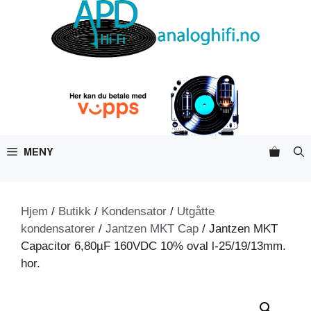
Hopp
til
innhold
MENY
Hjem
/
Butikk
/
Kondensator
/
Utgåtte
kondensatorer
/
Jantzen MKT Cap
/ Jantzen MKT
Capacitor 6,80µF 160VDC 10% oval l-25/19/13mm.
hor.