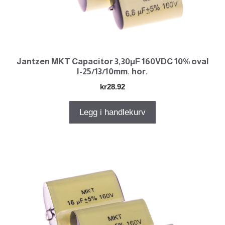
Jantzen MKT Capacitor 3,30µF 160VDC 10% oval
l-25/13/10mm. hor.
kr
28.92
Legg i handlekurv