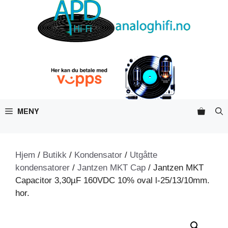
Hopp
til
innhold
MENY
Hjem
/
Butikk
/
Kondensator
/
Utgåtte
kondensatorer
/
Jantzen MKT Cap
/ Jantzen MKT
Capacitor 3,30µF 160VDC 10% oval l-25/13/10mm.
hor.