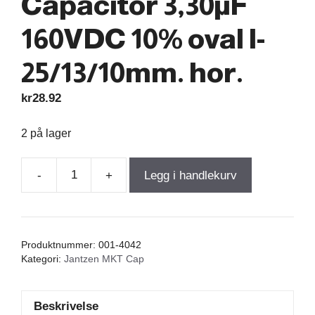
Capacitor 3,30µF
160VDC 10% oval l-
25/13/10mm. hor.
kr
28.92
2 på lager
-
+
Legg i handlekurv
Jantzen
MKT
Capacitor
3,30µF
Produktnummer:
001-4042
160VDC
Kategori:
Jantzen MKT Cap
10%
oval
Beskrivelse
l-