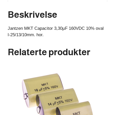
25/13/10mm.
hor.
Beskrivelse
antall
Jantzen MKT Capacitor 3,30µF 160VDC 10% oval
l-25/13/10mm. hor.
Relaterte produkter