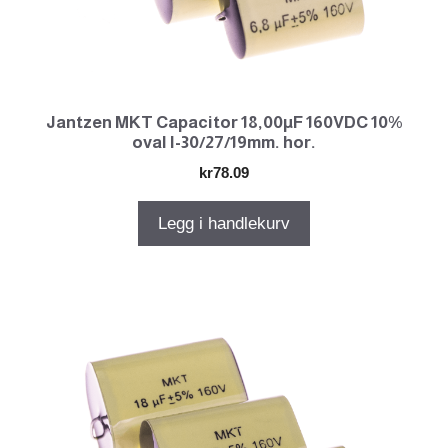
Jantzen MKT Capacitor 18,00µF 160VDC 10%
oval l-30/27/19mm. hor.
kr
78.09
Legg i handlekurv