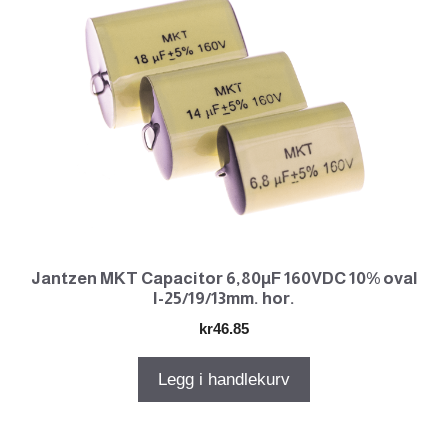
Jantzen MKT Capacitor 6,80µF 160VDC 10% oval
l-25/19/13mm. hor.
kr
46.85
Legg i handlekurv