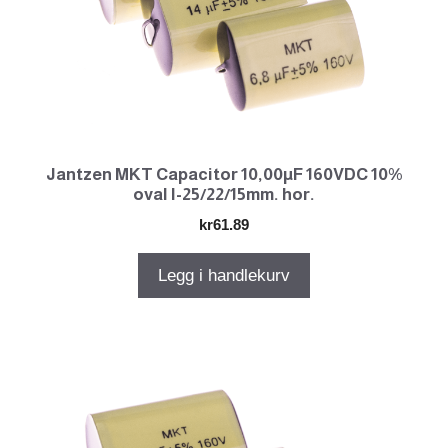
Jantzen MKT Capacitor 10,00µF 160VDC 10%
oval l-25/22/15mm. hor.
kr
61.89
Legg i handlekurv