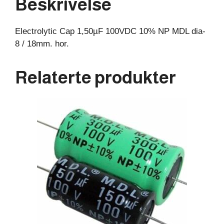
Beskrivelse
18mm.
hor.
Electrolytic Cap 1,50µF 100VDC 10% NP MDL dia-
antall
8 / 18mm. hor.
Relaterte produkter