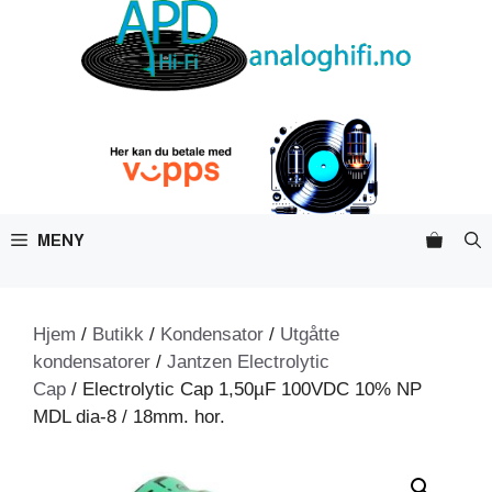
Hopp
til
innhold
MENY
Hjem
/
Butikk
/
Kondensator
/
Utgåtte
kondensatorer
/
Jantzen Electrolytic
Cap
/ Electrolytic Cap 1,50µF 100VDC 10% NP
MDL dia-8 / 18mm. hor.