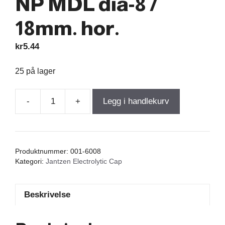
NP MDL dia-8 /
18mm. hor.
kr
5.44
25 på lager
-
+
Legg i handlekurv
Electrolytic
Cap
1,50µF
100VDC
Produktnummer:
001-6008
10%
Kategori:
Jantzen Electrolytic Cap
NP
MDL
Beskrivelse
dia-
8
/