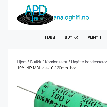
Hopp
til
innhold
HJEM
BUTIKK
PLINTH
Hjem
/
Butikk
/
Kondensator
/
Utgåtte kondensator
10% NP MDL dia-10 / 20mm. hor.