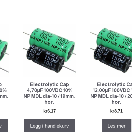
p
Electrolytic Cap
Electrolytic C
10%
4,70µF 100VDC 10%
12,00µF 100VDC
7mm.
NP MDL dia-10 / 19mm.
NP MDL dia-10 / 
hor.
hor.
kr
6.17
kr
8.71
v
Legg i handlekurv
Les mer