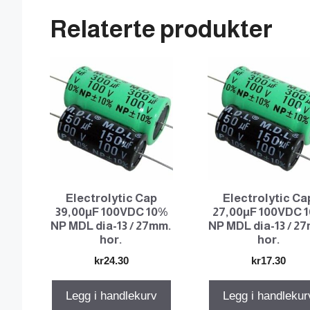
Relaterte produkter
Electrolytic Cap
Electrolytic Ca
39,00µF 100VDC 10%
27,00µF 100VDC 
NP MDL dia-13 / 27mm.
NP MDL dia-13 / 2
hor.
hor.
kr
24.30
kr
17.30
Legg i handlekurv
Legg i handlekur