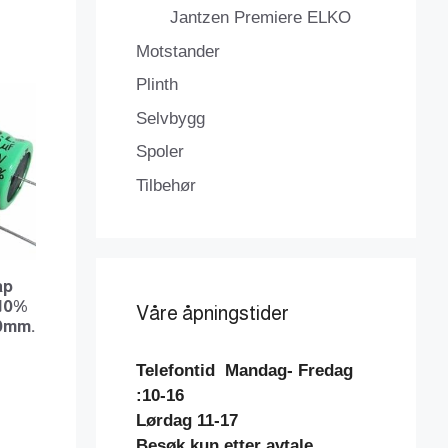
Jantzen Premiere ELKO
Motstander
Plinth
Selvbygg
Spoler
Tilbehør
ap
 10%
Våre åpningstider
20mm.
Telefontid
Mandag- Fredag
:10-16
Lørdag 11-17
Besøk kun etter avtale.