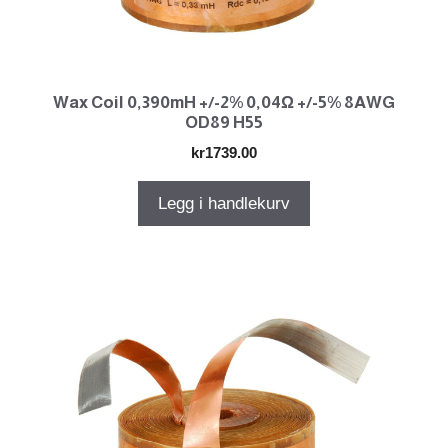
Wax Coil 0,390mH +/-2% 0,04Ω +/-5% 8AWG
OD89 H55
kr
1739.00
Legg i handlekurv