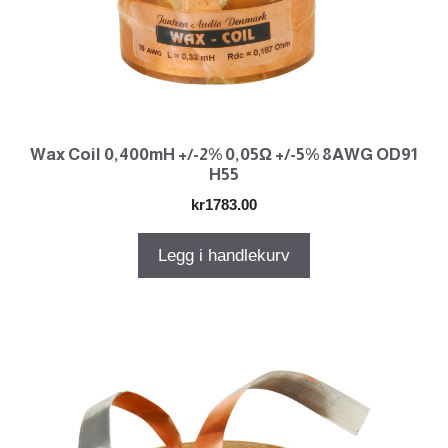
Wax Coil 0,400mH +/-2% 0,05Ω +/-5% 8AWG OD91
H55
kr
1783.00
Legg i handlekurv