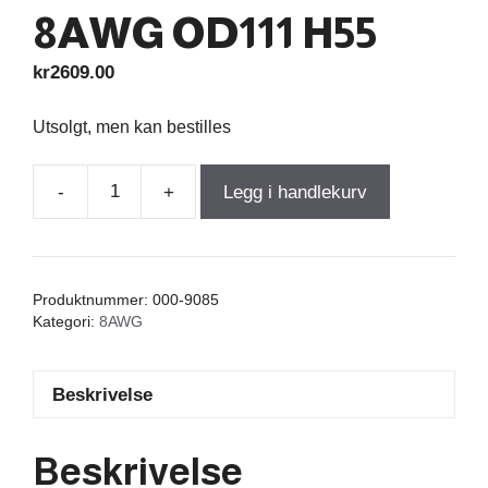
8AWG OD111 H55
kr
2609.00
Utsolgt, men kan bestilles
-
+
Legg i handlekurv
Wax
Coil
0,850mH
+/-2%
Produktnummer:
000-9085
0,07Ω
Kategori:
8AWG
+/-5%
8AWG
Beskrivelse
OD111
H55
antall
Beskrivelse