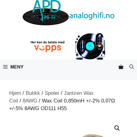
Hopp
til
innhold
MENY
Hjem
/
Butikk
/
Spoler
/
Jantzen Wax
Coil
/
8AWG
/ Wax Coil 0,850mH +/-2% 0,07Ω
+/-5% 8AWG OD111 H55