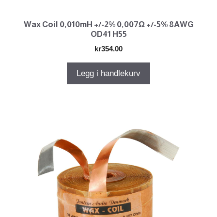
Wax Coil 0,010mH +/-2% 0,007Ω +/-5% 8AWG
OD41 H55
kr
354.00
Legg i handlekurv