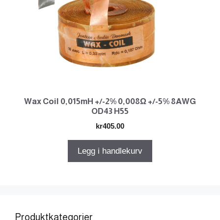
Wax Coil 0,015mH +/-2% 0,008Ω +/-5% 8AWG
OD43 H55
kr
405.00
Legg i handlekurv
Produktkategorier