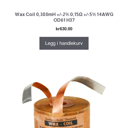
Wax Coil 0,380mH +/-2% 0,15Ω +/-5% 14AWG
OD61 H37
kr
630.00
Legg i handlekurv