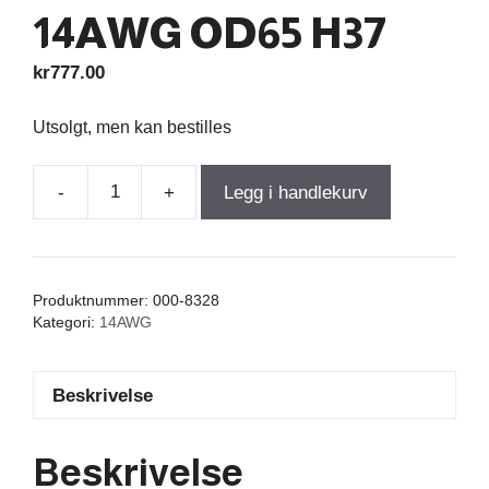
14AWG OD65 H37
kr
777.00
Utsolgt, men kan bestilles
-
+
Legg i handlekurv
Wax
Coil
0,540mH
+/-2%
Produktnummer:
000-8328
0,18Ω
Kategori:
14AWG
+/-5%
14AWG
Beskrivelse
OD65
H37
antall
Beskrivelse