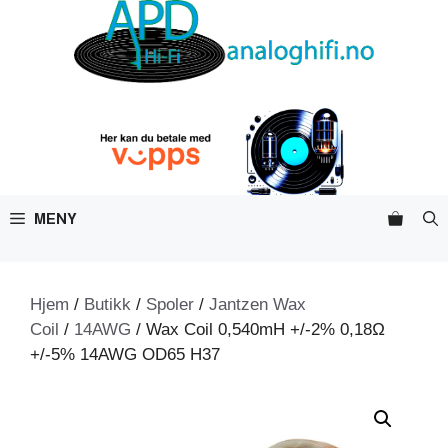
Hopp
til
innhold
MENY
Hjem
/
Butikk
/
Spoler
/
Jantzen Wax
Coil
/
14AWG
/ Wax Coil 0,540mH +/-2% 0,18Ω
+/-5% 14AWG OD65 H37