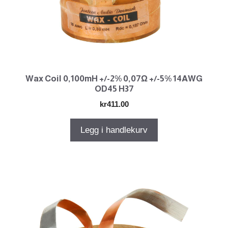
Wax Coil 0,100mH +/-2% 0,07Ω +/-5% 14AWG
OD45 H37
kr
411.00
Legg i handlekurv