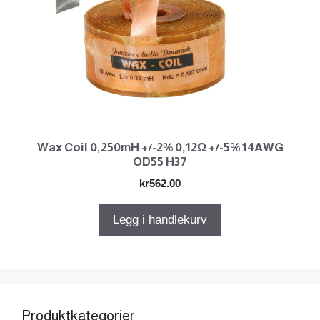
Wax Coil 0,250mH +/-2% 0,12Ω +/-5% 14AWG
OD55 H37
kr
562.00
Legg i handlekurv
Produktkategorier