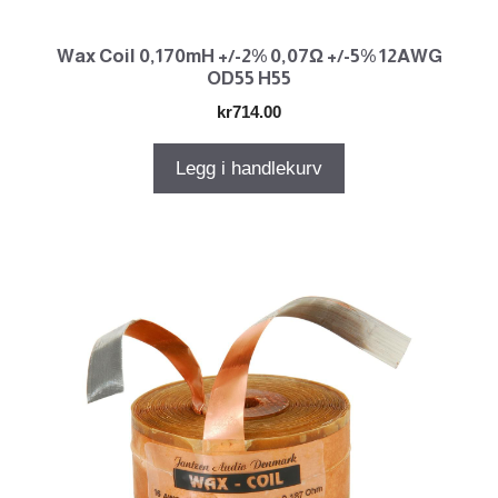
Wax Coil 0,170mH +/-2% 0,07Ω +/-5% 12AWG
OD55 H55
kr
714.00
Legg i handlekurv