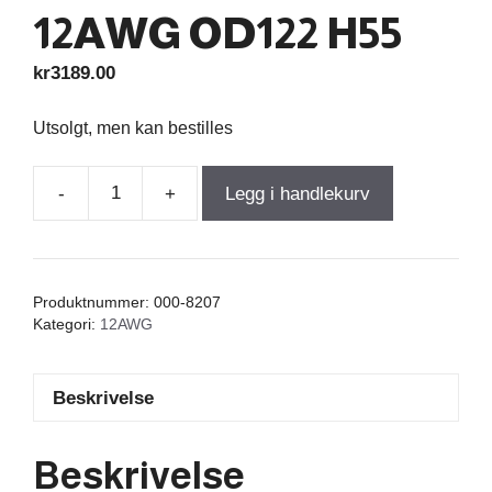
12AWG OD122 H55
kr
3189.00
Utsolgt, men kan bestilles
-
+
Legg i handlekurv
Wax
Coil
4,500mH
+/-2%
Produktnummer:
000-8207
0,46Ω
Kategori:
12AWG
+/-5%
12AWG
Beskrivelse
OD122
H55
antall
Beskrivelse