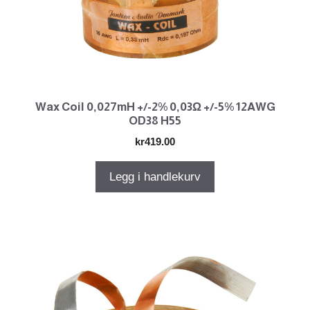
Wax Coil 0,027mH +/-2% 0,03Ω +/-5% 12AWG
OD38 H55
kr
419.00
Legg i handlekurv