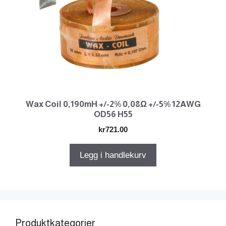
Wax Coil 0,190mH +/-2% 0,08Ω +/-5% 12AWG
OD56 H55
kr
721.00
Legg i handlekurv
Produktkategorier