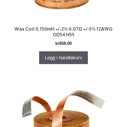
Wax Coil 0,150mH +/-2% 0,07Ω +/-5% 12AWG
OD54 H55
kr
658.00
Legg i handlekurv