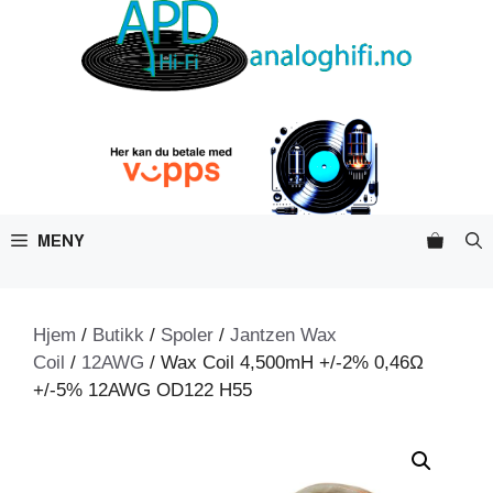
Hopp
til
innhold
MENY
Hjem
/
Butikk
/
Spoler
/
Jantzen Wax
Coil
/
12AWG
/ Wax Coil 4,500mH +/-2% 0,46Ω
+/-5% 12AWG OD122 H55