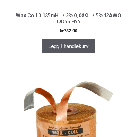
Wax Coil 0,185mH +/-2% 0,08Ω +/-5% 12AWG
OD56 H55
kr
732.00
Legg i handlekurv