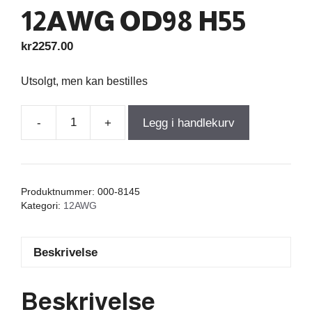
12AWG OD98 H55
kr
2257.00
Utsolgt, men kan bestilles
-
+
Legg i handlekurv
Wax
Coil
2,100mH
+/-2%
Produktnummer:
000-8145
0,29Ω
Kategori:
12AWG
+/-5%
12AWG
Beskrivelse
OD98
H55
antall
Beskrivelse