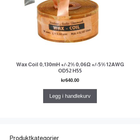
Wax Coil 0,130mH +/-2% 0,06Ω +/-5% 12AWG
OD52 H55
kr
640.00
Legg i handlekurv
Produktkategorier