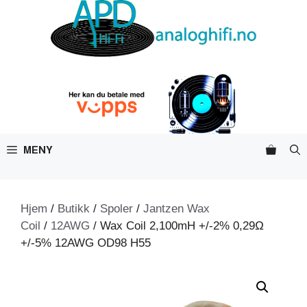
Hopp
til
innhold
MENY
Hjem
/
Butikk
/
Spoler
/
Jantzen Wax
Coil
/
12AWG
/ Wax Coil 2,100mH +/-2% 0,29Ω
+/-5% 12AWG OD98 H55