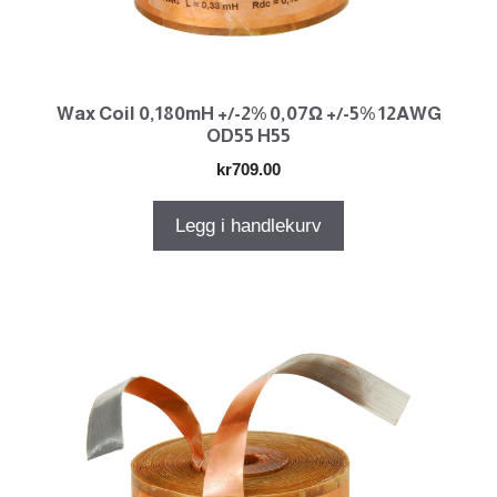
Wax Coil 0,180mH +/-2% 0,07Ω +/-5% 12AWG
OD55 H55
kr
709.00
Legg i handlekurv