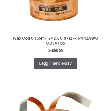
Wax Coil 0,165mH +/-2% 0,07Ω +/-5% 12AWG
OD54 H55
kr
696.00
Legg i handlekurv