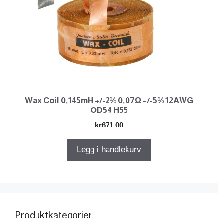
Wax Coil 0,145mH +/-2% 0,07Ω +/-5% 12AWG
OD54 H55
kr
671.00
Legg i handlekurv
Produktkategorier