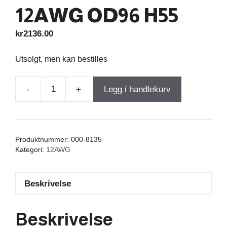
12AWG OD96 H55
kr
2136.00
Utsolgt, men kan bestilles
-
+
Legg i handlekurv
Wax
Coil
1,900mH
+/-2%
Produktnummer:
000-8135
0,27Ω
Kategori:
12AWG
+/-5%
12AWG
Beskrivelse
OD96
H55
antall
Beskrivelse