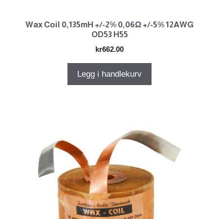
Wax Coil 0,135mH +/-2% 0,06Ω +/-5% 12AWG
OD53 H55
kr
662.00
Legg i handlekurv