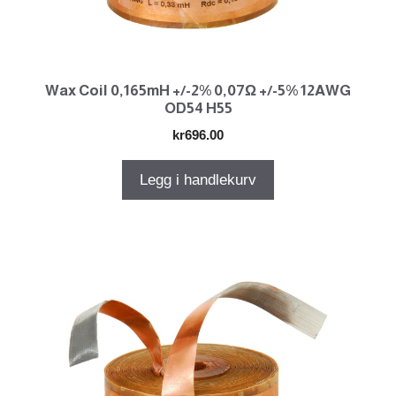
Wax Coil 0,165mH +/-2% 0,07Ω +/-5% 12AWG
OD54 H55
kr
696.00
Legg i handlekurv