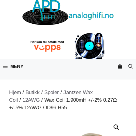
Hopp
til
innhold
MENY
Hjem
/
Butikk
/
Spoler
/
Jantzen Wax
Coil
/
12AWG
/ Wax Coil 1,900mH +/-2% 0,27Ω
+/-5% 12AWG OD96 H55