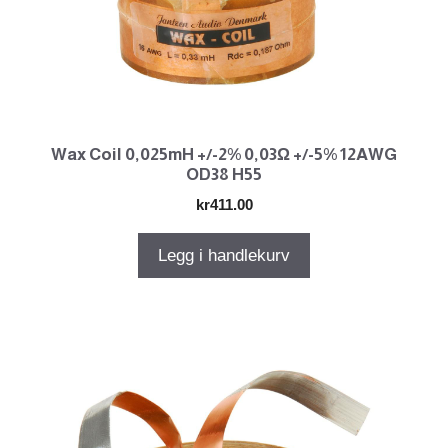
Wax Coil 0,025mH +/-2% 0,03Ω +/-5% 12AWG
OD38 H55
kr
411.00
Legg i handlekurv