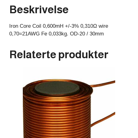
0,033kg.
Beskrivelse
OD-
20
Iron Core Coil 0,600mH +/-3% 0,310Ω wire
/
0,70=21AWG Fe 0,033kg. OD-20 / 30mm
30mm
antall
Relaterte produkter