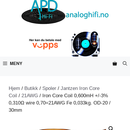
Hopp
til
innhold
MENY
Hjem
/
Butikk
/
Spoler
/
Jantzen Iron Core
Coil
/
21AWG
/ Iron Core Coil 0,600mH +/-3%
0,310Ω wire 0,70=21AWG Fe 0,033kg. OD-20 /
30mm