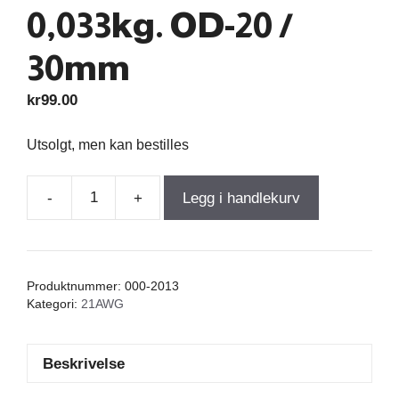
0,033kg. OD-20 /
30mm
kr
99.00
Utsolgt, men kan bestilles
-
+
Legg i handlekurv
Iron
Core
Coil
0,600mH
Produktnummer:
000-2013
+/-3%
Kategori:
21AWG
0,310Ω
wire
Beskrivelse
0,70=21AWG
Fe