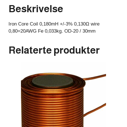
0,033kg.
Beskrivelse
OD-
20
Iron Core Coil 0,180mH +/-3% 0,130Ω wire
/
0,80=20AWG Fe 0,033kg. OD-20 / 30mm
30mm
antall
Relaterte produkter