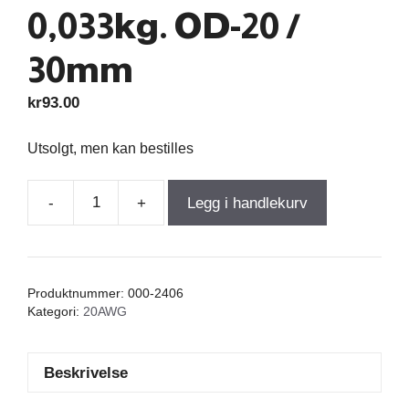
0,033kg. OD-20 /
30mm
kr
93.00
Utsolgt, men kan bestilles
-
+
Legg i handlekurv
Iron
Core
Coil
0,180mH
Produktnummer:
000-2406
+/-3%
Kategori:
20AWG
0,130Ω
wire
Beskrivelse
0,80=20AWG
Fe