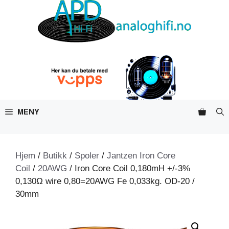
Hopp
til
innhold
MENY
Hjem
/
Butikk
/
Spoler
/
Jantzen Iron Core
Coil
/
20AWG
/ Iron Core Coil 0,180mH +/-3%
0,130Ω wire 0,80=20AWG Fe 0,033kg. OD-20 /
30mm