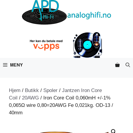
Hopp
til
innhold
MENY
Hjem
/
Butikk
/
Spoler
/
Jantzen Iron Core
Coil
/
20AWG
/ Iron Core Coil 0,060mH +/-1%
0,065Ω wire 0,80=20AWG Fe 0,021kg. OD-13 /
40mm