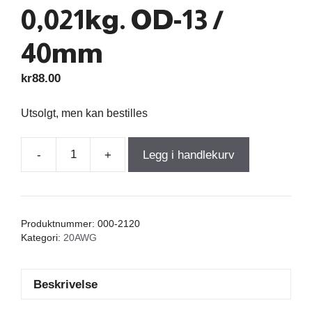
0,021kg. OD-13 /
40mm
kr
88.00
Utsolgt, men kan bestilles
-
+
Legg i handlekurv
Iron
Core
Coil
0,060mH
Produktnummer:
000-2120
+/-1%
Kategori:
20AWG
0,065Ω
wire
Beskrivelse
0,80=20AWG
Fe