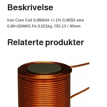
0,021kg.
Beskrivelse
OD-
13
Iron Core Coil 0,060mH +/-1% 0,065Ω wire
/
0,80=20AWG Fe 0,021kg. OD-13 / 40mm
40mm
antall
Relaterte produkter