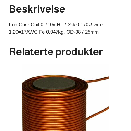
0,047kg.
Beskrivelse
OD-
38
Iron Core Coil 0,710mH +/-3% 0,170Ω wire
/
1,20=17AWG Fe 0,047kg. OD-38 / 25mm
25mm
antall
Relaterte produkter