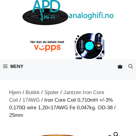
Hopp
til
innhold
MENY
Hjem
/
Butikk
/
Spoler
/
Jantzen Iron Core
Coil
/
17AWG
/ Iron Core Coil 0,710mH +/-3%
0,170Ω wire 1,20=17AWG Fe 0,047kg. OD-38 /
25mm