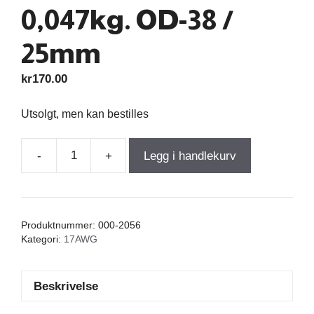
0,047kg. OD-38 /
25mm
kr
170.00
Utsolgt, men kan bestilles
-
+
Legg i handlekurv
Iron
Core
Coil
0,710mH
Produktnummer:
000-2056
+/-3%
Kategori:
17AWG
0,170Ω
wire
Beskrivelse
1,20=17AWG
Fe