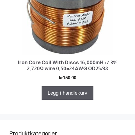
Iron Core Coil With Discs 16,000mH +/-3%
2,720Ω wire 0,50=24AWG OD25/38
kr
150.00
Legg i handlekurv
Produktkategorier