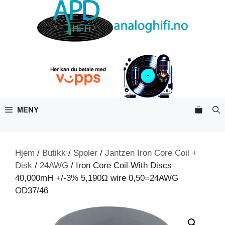
Hopp
til
innhold
MENY
Hjem
/
Butikk
/
Spoler
/
Jantzen Iron Core Coil +
Disk
/
24AWG
/ Iron Core Coil With Discs
40,000mH +/-3% 5,190Ω wire 0,50=24AWG
OD37/46