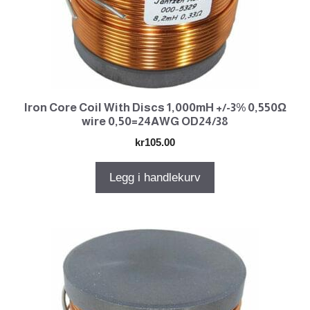
Iron Core Coil With Discs 1,000mH +/-3% 0,550Ω
wire 0,50=24AWG OD24/38
kr
105.00
Legg i handlekurv