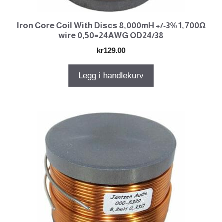
Iron Core Coil With Discs 8,000mH +/-3% 1,700Ω
wire 0,50=24AWG OD24/38
kr
129.00
Legg i handlekurv