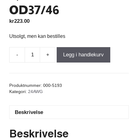
OD37/46
kr
223.00
Utsolgt, men kan bestilles
-
+
Legg i handlekurv
Iron
Core
Coil
With
Produktnummer:
000-5193
Discs
Kategori:
24AWG
40,000mH
+/-3%
Beskrivelse
5,190Ω
wire
0,50=24AWG
Beskrivelse
OD37/46