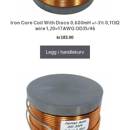
Iron Core Coil With Discs 0,680mH +/-3% 0,113Ω
wire 1,20=17AWG OD35/46
kr
183.00
Legg i handlekurv