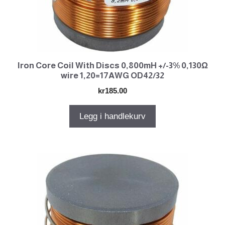
Iron Core Coil With Discs 0,800mH +/-3% 0,130Ω
wire 1,20=17AWG OD42/32
kr
185.00
Legg i handlekurv