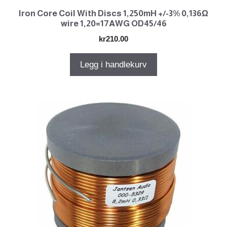
Iron Core Coil With Discs 1,250mH +/-3% 0,136Ω
wire 1,20=17AWG OD45/46
kr
210.00
Legg i handlekurv