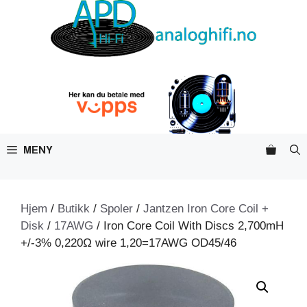
Hopp
til
innhold
MENY
Hjem
/
Butikk
/
Spoler
/
Jantzen Iron Core Coil +
Disk
/
17AWG
/ Iron Core Coil With Discs 2,700mH
+/-3% 0,220Ω wire 1,20=17AWG OD45/46