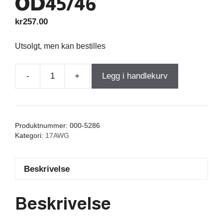
OD45/46
kr
257.00
Utsolgt, men kan bestilles
-
+
Legg i handlekurv
Iron
Core
Coil
With
Produktnummer:
000-5286
Discs
Kategori:
17AWG
2,700mH
+/-3%
Beskrivelse
0,220Ω
wire
1,20=17AWG
Beskrivelse
OD45/46
antall