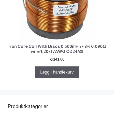
Iron Core Coil With Discs 0,500mH +/-3% 0,090Ω
wire 1,20=17AWG OD24/38
kr
141.00
Legg i handlekurv
Produktkategorier