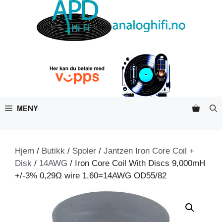
Hopp
til
innhold
MENY
Hjem
/
Butikk
/
Spoler
/
Jantzen Iron Core Coil +
Disk
/
14AWG
/ Iron Core Coil With Discs 9,000mH
+/-3% 0,29Ω wire 1,60=14AWG OD55/82