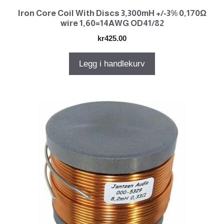
Iron Core Coil With Discs 3,300mH +/-3% 0,170Ω
wire 1,60=14AWG OD41/82
kr
425.00
Legg i handlekurv