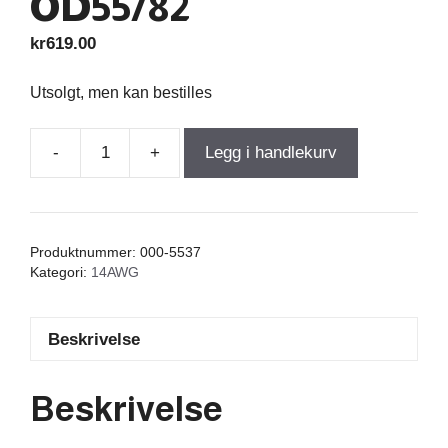
OD55/82
kr
619.00
Utsolgt, men kan bestilles
-
+
Legg i handlekurv
Iron
Core
Coil
With
Produktnummer:
000-5537
Discs
Kategori:
14AWG
9,000mH
+/-3%
Beskrivelse
0,29Ω
wire
1,60=14AWG
Beskrivelse
OD55/82
antall