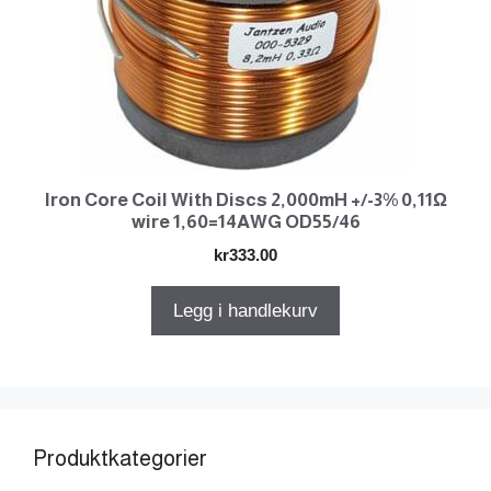
Iron Core Coil With Discs 2,000mH +/-3% 0,11Ω
wire 1,60=14AWG OD55/46
kr
333.00
Legg i handlekurv
Produktkategorier