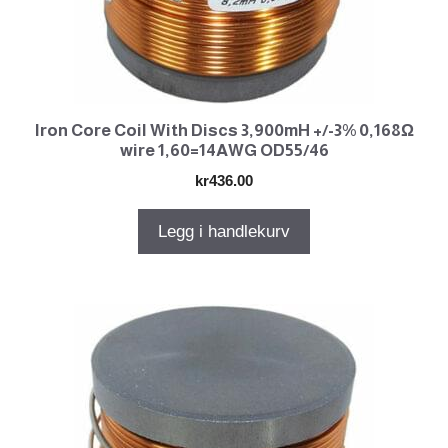
Iron Core Coil With Discs 3,900mH +/-3% 0,168Ω
wire 1,60=14AWG OD55/46
kr
436.00
Legg i handlekurv