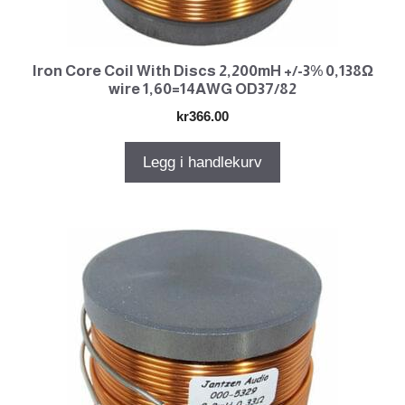
Iron Core Coil With Discs 2,200mH +/-3% 0,138Ω
wire 1,60=14AWG OD37/82
kr
366.00
Legg i handlekurv