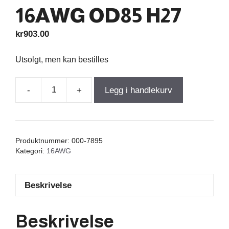
16AWG OD85 H27
kr
903.00
Utsolgt, men kan bestilles
-
+
Legg i handlekurv
Cross
Coil
2,500mH
+/-2%
Produktnummer:
000-7895
0,61Ω
Kategori:
16AWG
+/-5%
16AWG
Beskrivelse
OD85
H27
antall
Beskrivelse