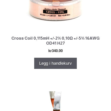
Cross Coil 0,115mH +/-2% 0,10Ω +/-5% 16AWG
OD41 H27
kr
340.00
Legg i handlekurv