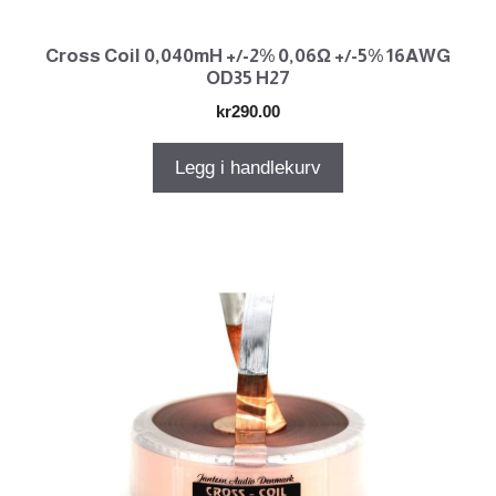
Cross Coil 0,040mH +/-2% 0,06Ω +/-5% 16AWG
OD35 H27
kr
290.00
Legg i handlekurv