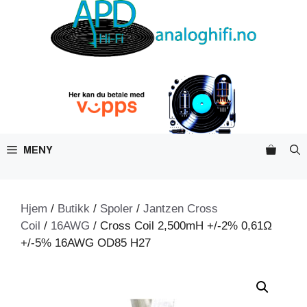
Hopp
til
innhold
MENY
Hjem
/
Butikk
/
Spoler
/
Jantzen Cross
Coil
/
16AWG
/ Cross Coil 2,500mH +/-2% 0,61Ω
+/-5% 16AWG OD85 H27