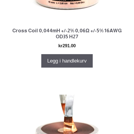
Cross Coil 0,044mH +/-2% 0,06Ω +/-5% 16AWG
OD35 H27
kr
291.00
Legg i handlekurv