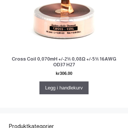
Cross Coil 0,070mH +/-2% 0,08Ω +/-5% 16AWG
OD37 H27
kr
306.00
Legg i handlekurv
Produktkategorier