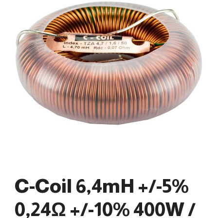
C-Coil 6,4mH +/-5%
0,24Ω +/-10% 400W /