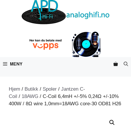
Hopp
til
innhold
MENY
Hjem
/
Butikk
/
Spoler
/
Jantzen C-
Coil
/
18AWG
/ C-Coil 6,4mH +/-5% 0,24Ω +/-10%
400W / 8Ω wire 1,0mm=18AWG core-30 OD81 H26