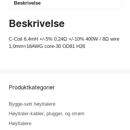
Beskrivelse
/
8Ω
wire
Beskrivelse
1,0mm=18AWG
core-
C-Coil 6,4mH +/-5% 0,24Ω +/-10% 400W / 8Ω wire
30
1,0mm=18AWG core-30 OD81 H26
OD81
H26
antall
Produktkategorier
Bygge-sett høyttalere
Høyttaler-kabler, plugger, og strøm
Høyttalere