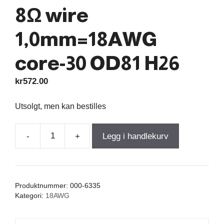
8Ω wire
1,0mm=18AWG
core-30 OD81 H26
kr
572.00
Utsolgt, men kan bestilles
-
+
Legg i handlekurv
C-
Coil
6,4mH
+/-5%
Produktnummer:
000-6335
0,24Ω
Kategori:
18AWG
+/-10%
400W