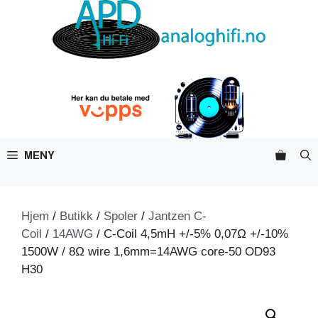
Hopp
til
innhold
MENY
Hjem
/
Butikk
/
Spoler
/
Jantzen C-
Coil
/
14AWG
/ C-Coil 4,5mH +/-5% 0,07Ω +/-10%
1500W / 8Ω wire 1,6mm=14AWG core-50 OD93
H30