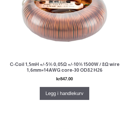
C-Coil 1,5mH +/-5% 0,05Ω +/-10% 1500W / 8Ω wire
1,6mm=14AWG core-30 OD82 H26
kr
847.00
Legg i handlekurv