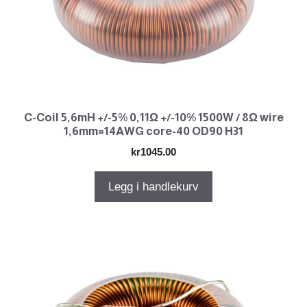
C-Coil 5,6mH +/-5% 0,11Ω +/-10% 1500W / 8Ω wire
1,6mm=14AWG core-40 OD90 H31
kr
1045.00
Legg i handlekurv