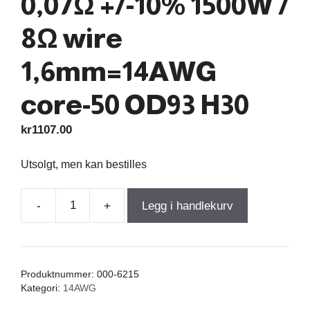
0,07Ω +/-10% 1500W /
8Ω wire
1,6mm=14AWG
core-50 OD93 H30
kr
1107.00
Utsolgt, men kan bestilles
-
+
Legg i handlekurv
C-
Coil
4,5mH
+/-5%
Produktnummer:
000-6215
0,07Ω
Kategori:
14AWG
+/-10%