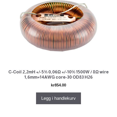
C-Coil 2,2mH +/-5% 0,06Ω +/-10% 1500W / 8Ω wire
1,6mm=14AWG core-30 OD83 H26
kr
854.00
Legg i handlekurv