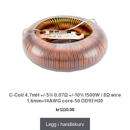
C-Coil 4,7mH +/-5% 0,07Ω +/-10% 1500W / 8Ω wire
1,6mm=14AWG core-50 OD93 H30
kr
1110.00
Legg i handlekurv