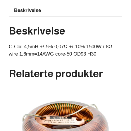
1500W
Beskrivelse
/
8Ω
wire
Beskrivelse
1,6mm=14AWG
core-
C-Coil 4,5mH +/-5% 0,07Ω +/-10% 1500W / 8Ω
50
wire 1,6mm=14AWG core-50 OD93 H30
OD93
H30
antall
Relaterte produkter