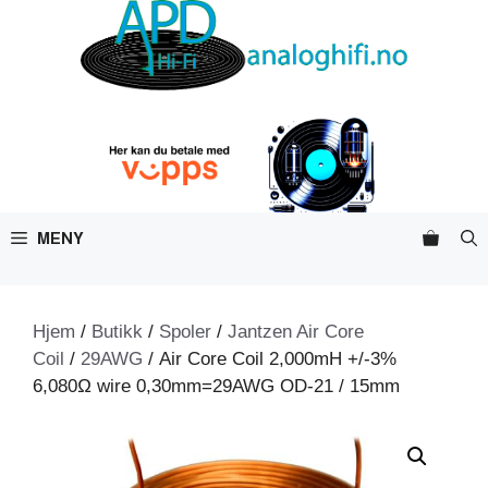
Hopp
til
innhold
MENY
Hjem
/
Butikk
/
Spoler
/
Jantzen Air Core
Coil
/
29AWG
/ Air Core Coil 2,000mH +/-3%
6,080Ω wire 0,30mm=29AWG OD-21 / 15mm