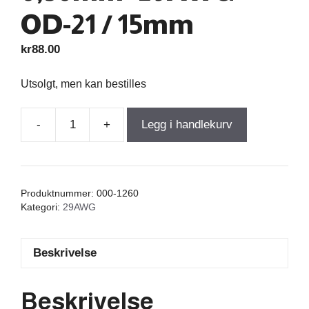
OD-21 / 15mm
kr
88.00
Utsolgt, men kan bestilles
-
+
Legg i handlekurv
Air
Core
Coil
2,000mH
Produktnummer:
000-1260
+/-3%
Kategori:
29AWG
6,080Ω
wire
Beskrivelse
0,30mm=29AWG
OD-
21
Beskrivelse
/