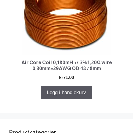
Air Core Coil 0,180mH +/-3% 1,20Ω wire
0,30mm=29AWG OD-18 / 8mm
kr
71.00
Legg i handlekurv
Produktkategorier