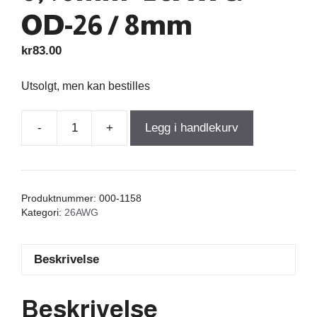
OD-26 / 8mm
kr
83.00
Utsolgt, men kan bestilles
-
+
Legg i handlekurv
Air
Core
Coil
0,870mH
Produktnummer:
000-1158
+/-3%
Kategori:
26AWG
1,950Ω
wire
Beskrivelse
0,40mm=26AWG
OD-
26
Beskrivelse
/