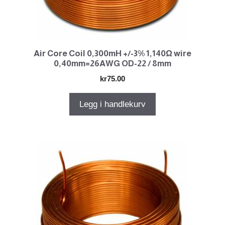
Air Core Coil 0,300mH +/-3% 1,140Ω wire
0,40mm=26AWG OD-22 / 8mm
kr
75.00
Legg i handlekurv