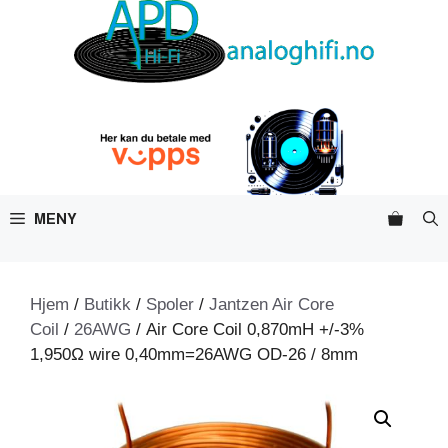
Hopp
til
innhold
MENY
Hjem
/
Butikk
/
Spoler
/
Jantzen Air Core
Coil
/
26AWG
/ Air Core Coil 0,870mH +/-3%
1,950Ω wire 0,40mm=26AWG OD-26 / 8mm