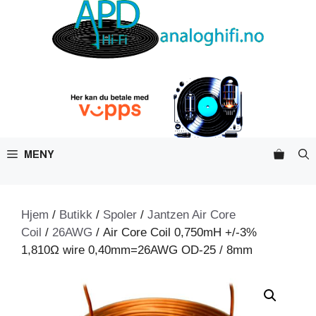
Hopp
til
innhold
MENY
Hjem
/
Butikk
/
Spoler
/
Jantzen Air Core
Coil
/
26AWG
/ Air Core Coil 0,750mH +/-3%
1,810Ω wire 0,40mm=26AWG OD-25 / 8mm