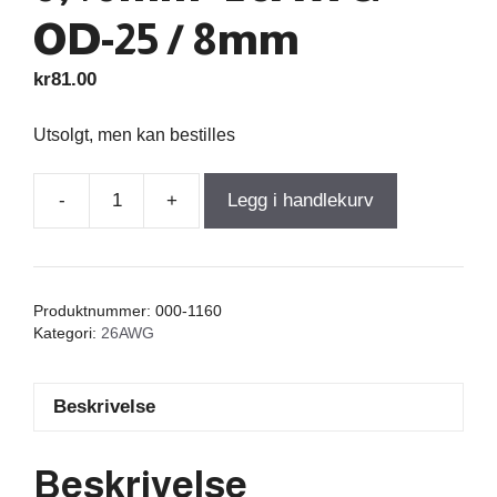
OD-25 / 8mm
kr
81.00
Utsolgt, men kan bestilles
-
+
Legg i handlekurv
Air
Core
Coil
0,750mH
Produktnummer:
000-1160
+/-3%
Kategori:
26AWG
1,810Ω
wire
Beskrivelse
0,40mm=26AWG
OD-
25
Beskrivelse
/