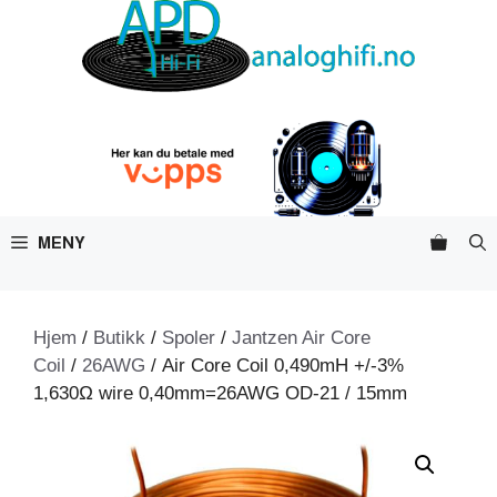
Hopp
til
innhold
MENY
Hjem
/
Butikk
/
Spoler
/
Jantzen Air Core
Coil
/
26AWG
/ Air Core Coil 0,490mH +/-3%
1,630Ω wire 0,40mm=26AWG OD-21 / 15mm