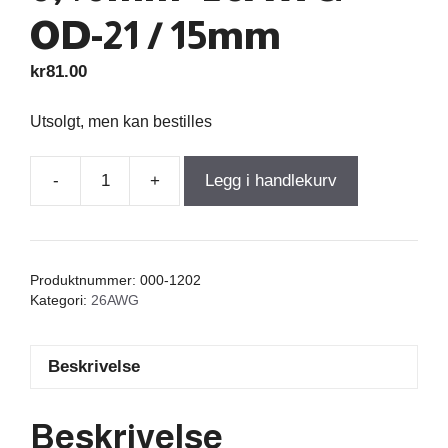
OD-21 / 15mm
kr
81.00
Utsolgt, men kan bestilles
-
+
Legg i handlekurv
Air
Core
Coil
0,490mH
Produktnummer:
000-1202
+/-3%
Kategori:
26AWG
1,630Ω
wire
Beskrivelse
0,40mm=26AWG
OD-
21
Beskrivelse
/