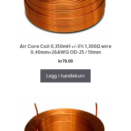
Air Core Coil 0,350mH +/-3% 1,300Ω wire
0,40mm=26AWG OD-25 / 10mm
kr
76.00
Legg i handlekurv