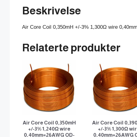
Beskrivelse
Air Core Coil 0,350mH +/-3% 1,300Ω wire 0,4
Relaterte produkter
Air Core Coil 0,350mH
Air Core Coil 0,3
+/-3% 1,240Ω wire
+/-3% 1,300Ω wi
0,40mm=26AWG OD-
0,40mm=26AWG 