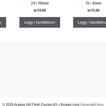
24 / 10mm
15 / 8mm
kr
74.00
kr
72.00
v
Legg i handlekurv
Legg i handleku
© 2026 Analog Hifi Plinth Design AS
• Bygget med
GeneratePress