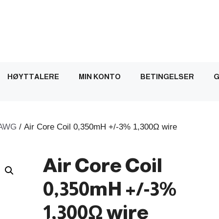
HØYTTALERE
MIN KONTO
BETINGELSER
G
AWG
/ Air Core Coil 0,350mH +/-3% 1,300Ω wire
Air Core Coil
0,350mH +/-3%
1,300Ω wire