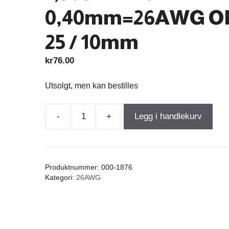
0,40mm=26AWG O
25 / 10mm
kr
76.00
Utsolgt, men kan bestilles
-
+
Legg i handlekurv
Air
Core
Coil
0,350mH
Produktnummer:
000-1876
+/-3%
Kategori:
26AWG
1,300Ω
wire
0,40mm=26AWG
OD-