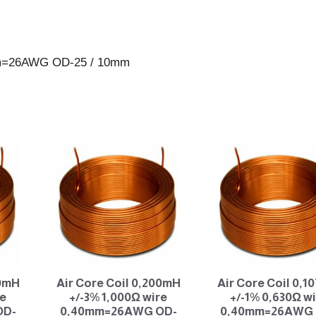
25
/
10mm
0mm=26AWG OD-25 / 10mm
antall
90mH
Air Core Coil 0,200mH
Air Core Coil 0,
re
+/-3% 1,000Ω wire
+/-1% 0,630Ω w
OD-
0,40mm=26AWG OD-
0,40mm=26AWG 