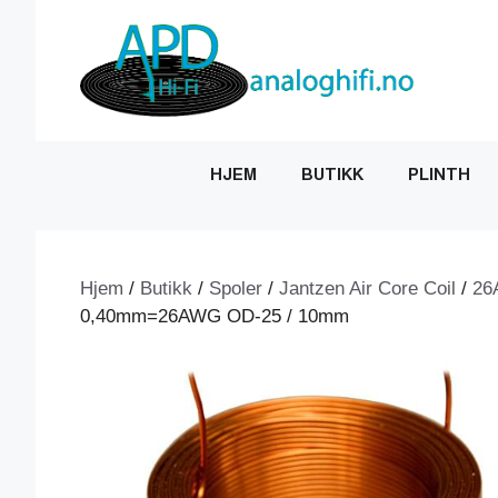
Hopp
til
innhold
HJEM
BUTIKK
PLINTH
Hjem
/
Butikk
/
Spoler
/
Jantzen Air Core Coil
/
26
0,40mm=26AWG OD-25 / 10mm