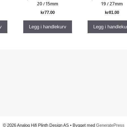
20 / 15mm
19 / 27mm
kr
77.00
kr
81.00
v
Legg i handlekurv
Legg i handleku
© 2026 Analog Hifi Plinth Design AS
• Bygget med
GeneratePress