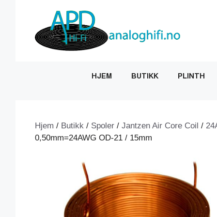
Hopp
til
innhold
HJEM
BUTIKK
PLINTH
Hjem
/
Butikk
/
Spoler
/
Jantzen Air Core Coil
/
24
0,50mm=24AWG OD-21 / 15mm