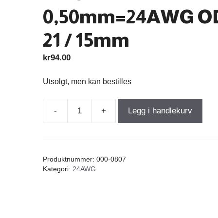
0,50mm=24AWG O
21 / 15mm
kr
94.00
Utsolgt, men kan bestilles
-
+
Legg i handlekurv
Air
Core
Coil
0,700mH
Produktnummer:
000-0807
+/-3%
Kategori:
24AWG
1,31Ω
wire
0,50mm=24AWG
OD-