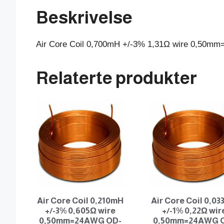
Beskrivelse
Air Core Coil 0,700mH +/-3% 1,31Ω wire 0,50
Relaterte produkter
Air Core Coil 0,210mH
Air Core Coil 0,0
+/-3% 0,605Ω wire
+/-1% 0,22Ω wir
0,50mm=24AWG OD-
0,50mm=24AWG 