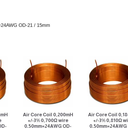
21
/
15mm
mm=24AWG OD-21 / 15mm
antall
33mH
Air Core Coil 0,200mH
Air Core Coil 0,
e
+/-3% 0,700Ω wire
+/-3% 0,810Ω w
OD-
0,50mm=24AWG OD-
0,50mm=24AWG 