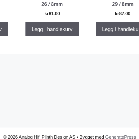
26 / 8mm
29 / 8mm
kr
81.00
kr
87.00
v
Legg i handlekurv
Legg i handleku
© 2026 Analog Hifi Plinth Design AS
• Bygget med
GeneratePress