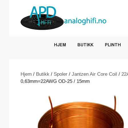
Hopp
til
innhold
HJEM
BUTIKK
PLINTH
Hjem
/
Butikk
/
Spoler
/
Jantzen Air Core Coil
/
22
0,63mm=22AWG OD-25 / 15mm