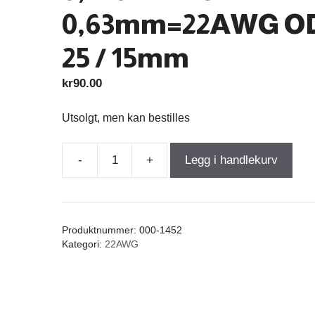
0,63mm=22AWG O
25 / 15mm
kr
90.00
Utsolgt, men kan bestilles
-
+
Legg i handlekurv
Air
Core
Coil
0,300mH
Produktnummer:
000-1452
+/-3%
Kategori:
22AWG
0,550Ω
wire
0,63mm=22AWG
OD-