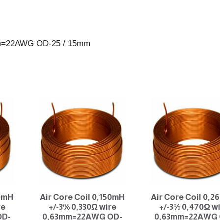
25
/
15mm
3mm=22AWG OD-25 / 15mm
antall
00mH
Air Core Coil 0,150mH
Air Core Coil 0,
re
+/-3% 0,330Ω wire
+/-3% 0,470Ω w
OD-
0,63mm=22AWG OD-
0,63mm=22AWG 