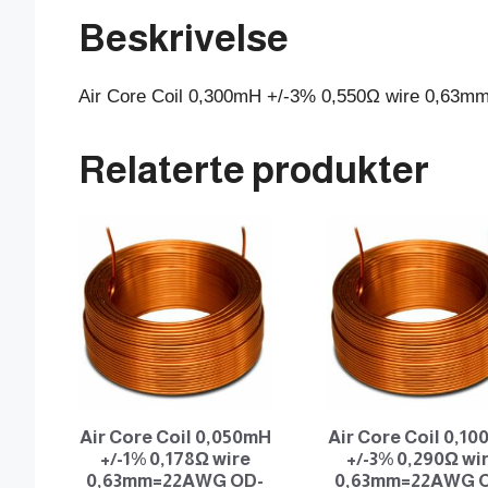
Beskrivelse
Air Core Coil 0,300mH +/-3% 0,550Ω wire 0,6
Relaterte produkter
Air Core Coil 0,050mH
Air Core Coil 0,1
+/-1% 0,178Ω wire
+/-3% 0,290Ω wi
0,63mm=22AWG OD-
0,63mm=22AWG 