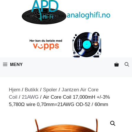
Hopp
til
innhold
MENY
Hjem
/
Butikk
/
Spoler
/
Jantzen Air Core
Coil
/
21AWG
/ Air Core Coil 17,000mH +/-3%
5,780Ω wire 0,70mm=21AWG OD-52 / 60mm