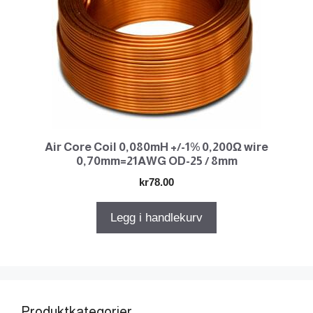
Air Core Coil 0,080mH +/-1% 0,200Ω wire
0,70mm=21AWG OD-25 / 8mm
kr
78.00
Legg i handlekurv
Produktkategorier