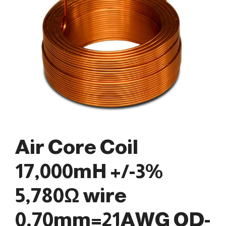
Air Core Coil
17,000mH +/-3%
5,780Ω wire
0,70mm=21AWG OD-