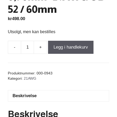
52 / 60mm
kr
498.00
Utsolgt, men kan bestilles
-
+
Legg i handlekurv
Air
Core
Coil
17,000mH
Produktnummer:
000-0943
+/-3%
Kategori:
21AWG
5,780Ω
wire
Beskrivelse
0,70mm=21AWG
OD-
52
Beskrivelse
/