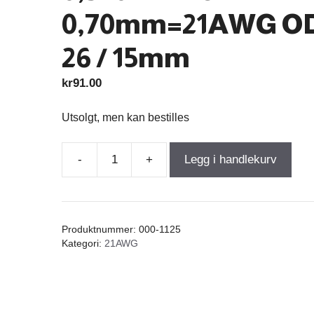
0,70mm=21AWG O
26 / 15mm
kr
91.00
Utsolgt, men kan bestilles
-
+
Legg i handlekurv
Air
Core
Coil
0,220mH
Produktnummer:
000-1125
+/-3%
Kategori:
21AWG
0,370Ω
wire
0,70mm=21AWG
OD-