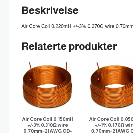
Beskrivelse
Air Core Coil 0,220mH +/-3% 0,370Ω wire 0,7
Relaterte produkter
Air Core Coil 0,150mH
Air Core Coil 0,0
+/-3% 0,310Ω wire
+/-1% 0,170Ω wi
0,70mm=21AWG OD-
0,70mm=21AWG 