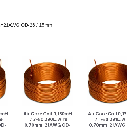
26
/
15mm
0mm=21AWG OD-26 / 15mm
antall
50mH
Air Core Coil 0,130mH
Air Core Coil 0,
re
+/-3% 0,290Ω wire
+/-1% 0,291Ω wi
OD-
0,70mm=21AWG OD-
0,70mm=21AWG 