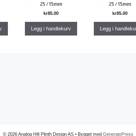
25 / 15mm
25 / 15mm
kr
85.00
kr
85.00
v
Legg i handlekurv
Legg i handleku
© 2026 Analog Hifi Plinth Design AS
• Bygget med
GeneratePress