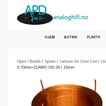
Hopp
til
innhold
HJEM
BUTIKK
PLINTH
Hjem
/
Butikk
/
Spoler
/
Jantzen Air Core Coil
/
21
0,70mm=21AWG OD-26 / 15mm