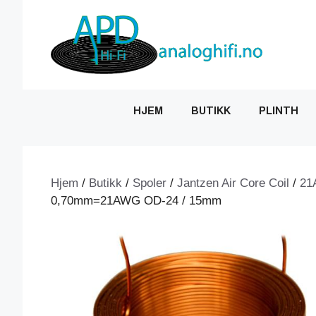
Hopp
til
innhold
HJEM
BUTIKK
PLINTH
Hjem
/
Butikk
/
Spoler
/
Jantzen Air Core Coil
/
21
0,70mm=21AWG OD-24 / 15mm