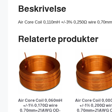
Beskrivelse
Air Core Coil 0,110mH +/-3% 0,250Ω wire 0,7
Relaterte produkter
Air Core Coil 0,060mH
Air Core Coil 0,0
+/-1% 0,170Ω wire
+/-1% 0,200Ω wi
0,70mm=21AWG OD-
0,70mm=21AWG 