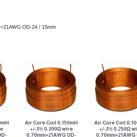
24
/
15mm
0mm=21AWG OD-24 / 15mm
antall
80mH
Air Core Coil 0,150mH
Air Core Coil 0,
re
+/-3% 0,300Ω wire
+/-3% 0,250Ω w
OD-
0,70mm=21AWG OD-
0,70mm=21AWG 