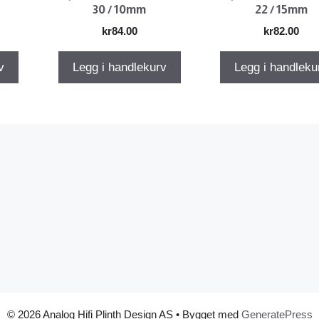
30 / 10mm
22 / 15mm
kr
84.00
kr
82.00
v
Legg i handlekurv
Legg i handleku
© 2026 Analog Hifi Plinth Design AS
• Bygget med
GeneratePress