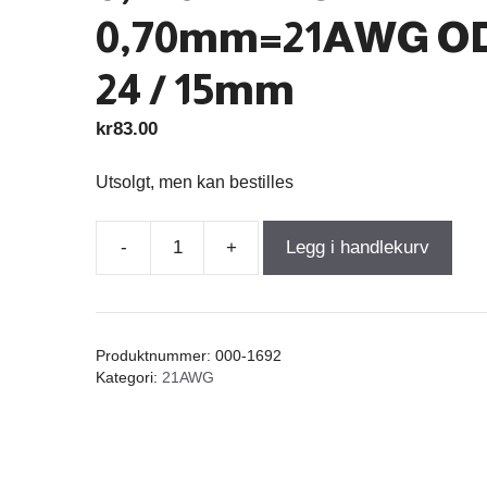
0,70mm=21AWG O
24 / 15mm
kr
83.00
Utsolgt, men kan bestilles
-
+
Legg i handlekurv
Air
Core
Coil
0,110mH
Produktnummer:
000-1692
+/-3%
Kategori:
21AWG
0,250Ω
wire
0,70mm=21AWG
OD-