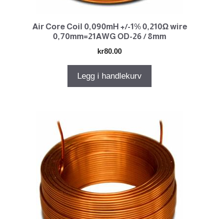
Air Core Coil 0,090mH +/-1% 0,210Ω wire
0,70mm=21AWG OD-26 / 8mm
kr
80.00
Legg i handlekurv