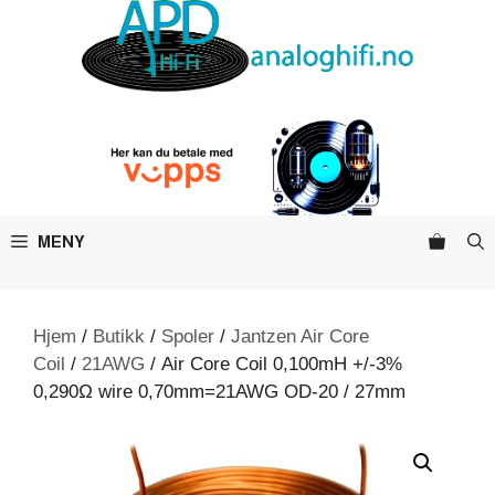
Hopp
til
innhold
MENY
Hjem
/
Butikk
/
Spoler
/
Jantzen Air Core
Coil
/
21AWG
/ Air Core Coil 0,100mH +/-3%
0,290Ω wire 0,70mm=21AWG OD-20 / 27mm