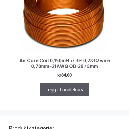
Air Core Coil 0,150mH +/-3% 0,283Ω wire
0,70mm=21AWG OD-29 / 8mm
kr
84.00
Legg i handlekurv
Produktkategorier