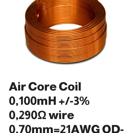
Air Core Coil
0,100mH +/-3%
0,290Ω wire
0,70mm=21AWG OD-