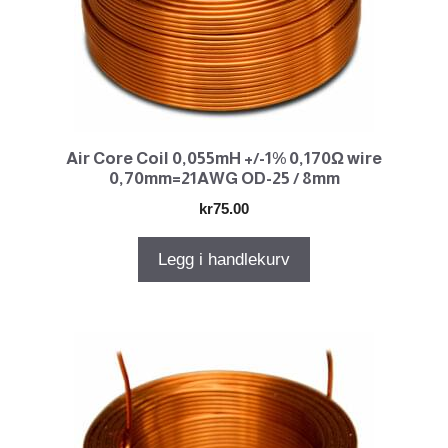
Air Core Coil 0,055mH +/-1% 0,170Ω wire
0,70mm=21AWG OD-25 / 8mm
kr
75.00
Legg i handlekurv