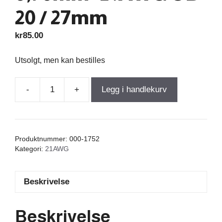
20 / 27mm
kr
85.00
Utsolgt, men kan bestilles
-
+
Legg i handlekurv
Air
Core
Coil
0,100mH
Produktnummer:
000-1752
+/-3%
Kategori:
21AWG
0,290Ω
wire
Beskrivelse
0,70mm=21AWG
OD-
20
Beskrivelse
/