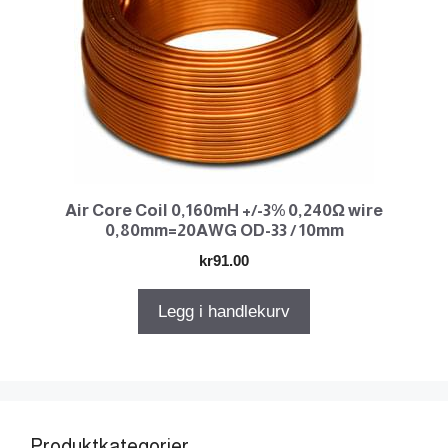
Air Core Coil 0,160mH +/-3% 0,240Ω wire
0,80mm=20AWG OD-33 / 10mm
kr
91.00
Legg i handlekurv
Produktkategorier