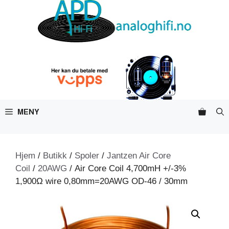
Hopp
til
innhold
MENY
Hjem
/
Butikk
/
Spoler
/
Jantzen Air Core
Coil
/
20AWG
/ Air Core Coil 4,700mH +/-3%
1,900Ω wire 0,80mm=20AWG OD-46 / 30mm