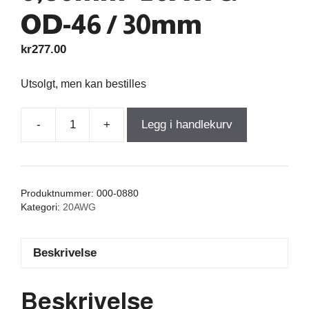
OD-46 / 30mm
kr
277.00
Utsolgt, men kan bestilles
-
+
Legg i handlekurv
Air
Core
Coil
4,700mH
Produktnummer:
000-0880
+/-3%
Kategori:
20AWG
1,900Ω
wire
Beskrivelse
0,80mm=20AWG
OD-
46
Beskrivelse
/