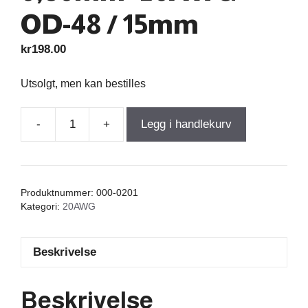
OD-48 / 15mm
kr
198.00
Utsolgt, men kan bestilles
-
+
Legg i handlekurv
Air
Core
Coil
2,500mH
Produktnummer:
000-0201
+/-3%
Kategori:
20AWG
1,28Ω
wire
Beskrivelse
0,80mm=20AWG
OD-
48
Beskrivelse
/