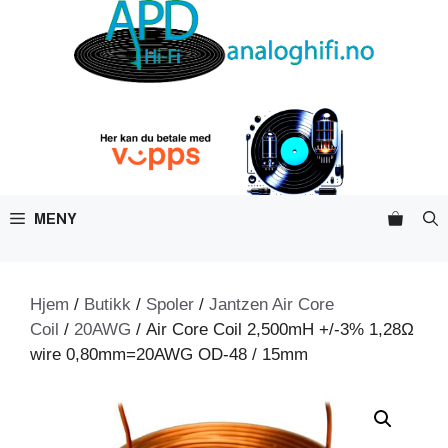
Hopp
til
innhold
MENY
Hjem
/
Butikk
/
Spoler
/
Jantzen Air Core
Coil
/
20AWG
/ Air Core Coil 2,500mH +/-3% 1,28Ω
wire 0,80mm=20AWG OD-48 / 15mm