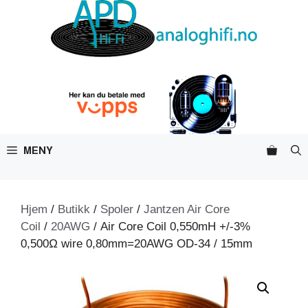
Hopp
til
innhold
MENY
Hjem
/
Butikk
/
Spoler
/
Jantzen Air Core
Coil
/
20AWG
/ Air Core Coil 0,550mH +/-3%
0,500Ω wire 0,80mm=20AWG OD-34 / 15mm