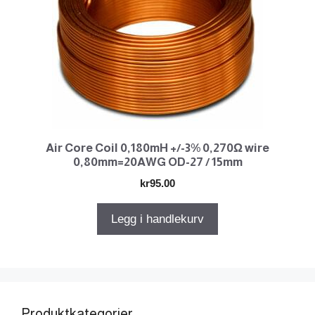
Air Core Coil 0,180mH +/-3% 0,270Ω wire
0,80mm=20AWG OD-27 / 15mm
kr
95.00
Legg i handlekurv
Produktkategorier