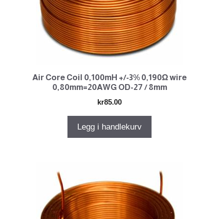
Air Core Coil 0,100mH +/-3% 0,190Ω wire
0,80mm=20AWG OD-27 / 8mm
kr
85.00
Legg i handlekurv