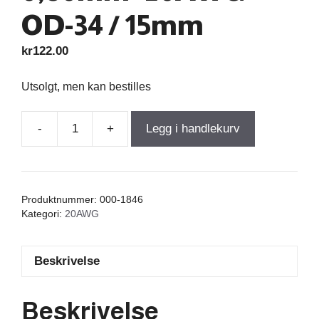
OD-34 / 15mm
kr
122.00
Utsolgt, men kan bestilles
-
+
Legg i handlekurv
Air
Core
Coil
0,550mH
Produktnummer:
000-1846
+/-3%
Kategori:
20AWG
0,500Ω
wire
Beskrivelse
0,80mm=20AWG
OD-
34
Beskrivelse
/