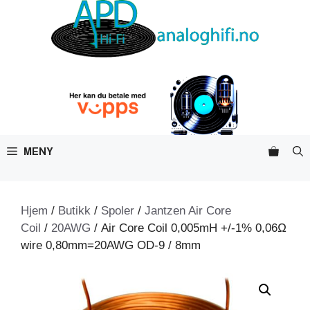
Hopp
til
innhold
MENY
Hjem
/
Butikk
/
Spoler
/
Jantzen Air Core
Coil
/
20AWG
/ Air Core Coil 0,005mH +/-1% 0,06Ω
wire 0,80mm=20AWG OD-9 / 8mm