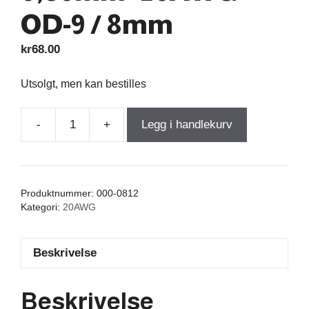
OD-9 / 8mm
kr
68.00
Utsolgt, men kan bestilles
-
+
Legg i handlekurv
Air
Core
Coil
0,005mH
Produktnummer:
000-0812
+/-1%
Kategori:
20AWG
0,06Ω
wire
Beskrivelse
0,80mm=20AWG
OD-
9
Beskrivelse
/