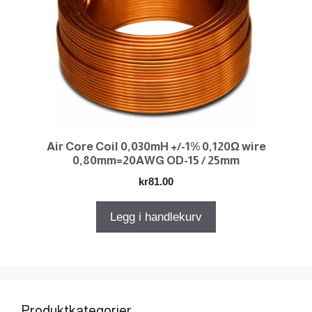
Air Core Coil 0,030mH +/-1% 0,120Ω wire
0,80mm=20AWG OD-15 / 25mm
kr
81.00
Legg i handlekurv
Produktkategorier