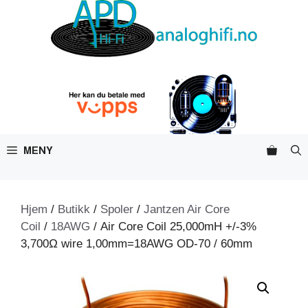
Hopp
til
innhold
MENY
Hjem
/
Butikk
/
Spoler
/
Jantzen Air Core
Coil
/
18AWG
/ Air Core Coil 25,000mH +/-3%
3,700Ω wire 1,00mm=18AWG OD-70 / 60mm