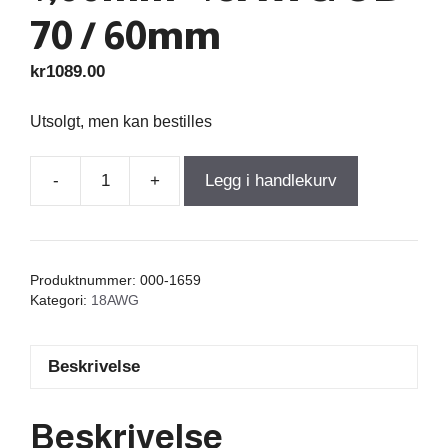
70 / 60mm
kr
1089.00
Utsolgt, men kan bestilles
-
+
Legg i handlekurv
Air
Core
Coil
25,000mH
Produktnummer:
000-1659
+/-3%
Kategori:
18AWG
3,700Ω
wire
Beskrivelse
1,00mm=18AWG
OD-
70
Beskrivelse
/