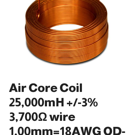
Air Core Coil
25,000mH +/-3%
3,700Ω wire
1,00mm=18AWG OD-