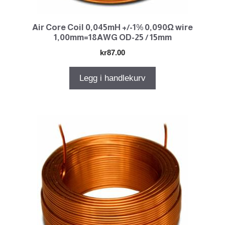
Air Core Coil 0,045mH +/-1% 0,090Ω wire
1,00mm=18AWG OD-25 / 15mm
kr
87.00
Legg i handlekurv