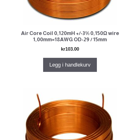
Air Core Coil 0,120mH +/-3% 0,150Ω wire
1,00mm=18AWG OD-29 / 15mm
kr
103.00
Legg i handlekurv