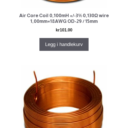
Air Core Coil 0,100mH +/-3% 0,130Ω wire
1,00mm=18AWG OD-29 / 15mm
kr
101.00
Legg i handlekurv