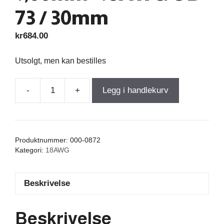
73 / 30mm
kr
684.00
Utsolgt, men kan bestilles
-
+
Legg i handlekurv
Air
Core
Coil
14,000mH
Produktnummer:
000-0872
+/-3%
Kategori:
18AWG
2,450Ω
wire
Beskrivelse
1,00mm=18AWG
OD-
73
Beskrivelse
/