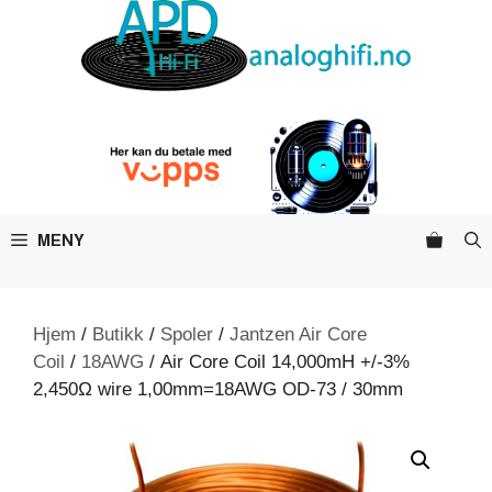
Hopp
til
innhold
MENY
Hjem
/
Butikk
/
Spoler
/
Jantzen Air Core
Coil
/
18AWG
/ Air Core Coil 14,000mH +/-3%
2,450Ω wire 1,00mm=18AWG OD-73 / 30mm