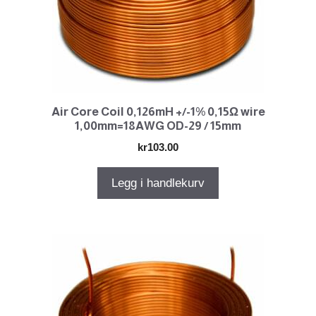
Air Core Coil 0,126mH +/-1% 0,15Ω wire
1,00mm=18AWG OD-29 / 15mm
kr
103.00
Legg i handlekurv