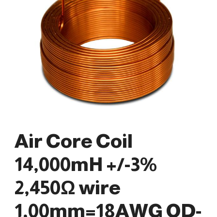
Air Core Coil
14,000mH +/-3%
2,450Ω wire
1,00mm=18AWG OD-