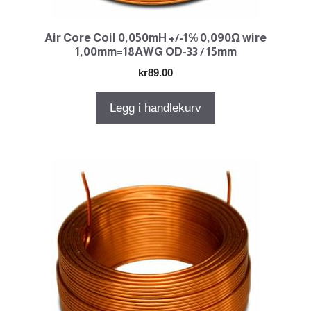
Air Core Coil 0,050mH +/-1% 0,090Ω wire
1,00mm=18AWG OD-33 / 15mm
kr
89.00
Legg i handlekurv