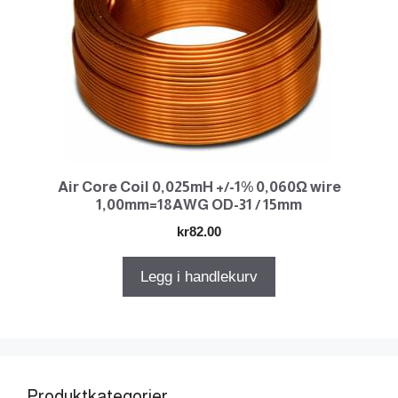
Air Core Coil 0,025mH +/-1% 0,060Ω wire
1,00mm=18AWG OD-31 / 15mm
kr
82.00
Legg i handlekurv
Produktkategorier