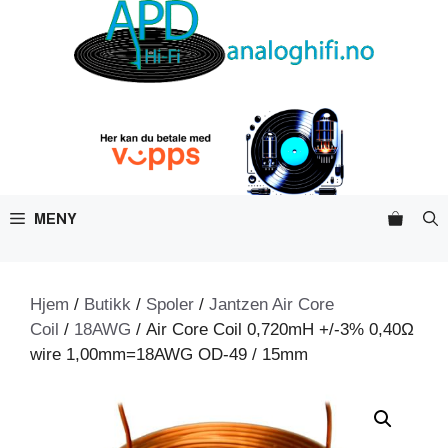
Hopp
til
innhold
MENY
Hjem
/
Butikk
/
Spoler
/
Jantzen Air Core
Coil
/
18AWG
/ Air Core Coil 0,720mH +/-3% 0,40Ω
wire 1,00mm=18AWG OD-49 / 15mm