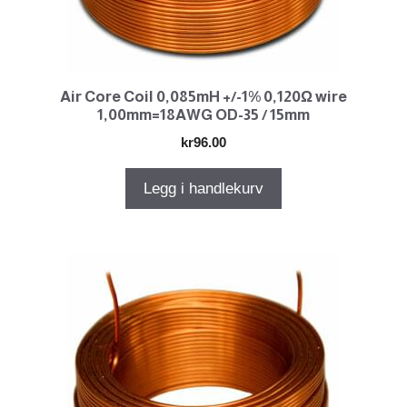
Air Core Coil 0,085mH +/-1% 0,120Ω wire
1,00mm=18AWG OD-35 / 15mm
kr
96.00
Legg i handlekurv