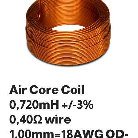
Air Core Coil
0,720mH +/-3%
0,40Ω wire
1,00mm=18AWG OD-