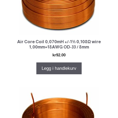
Air Core Coil 0,070mH +/-1% 0,108Ω wire
1,00mm=18AWG OD-33 / 8mm
kr
92.00
Legg i handlekurv