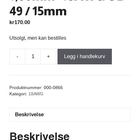
49 / 15mm
kr
170.00
Utsolgt, men kan bestilles
-
+
Legg i handlekurv
Air
Core
Coil
0,720mH
Produktnummer:
000-0866
+/-3%
Kategori:
18AWG
0,40Ω
wire
Beskrivelse
1,00mm=18AWG
OD-
49
Beskrivelse
/