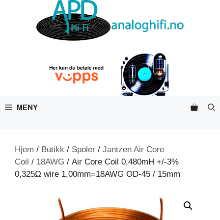
Hopp
til
innhold
MENY
Hjem
/
Butikk
/
Spoler
/
Jantzen Air Core
Coil
/
18AWG
/ Air Core Coil 0,480mH +/-3%
0,325Ω wire 1,00mm=18AWG OD-45 / 15mm