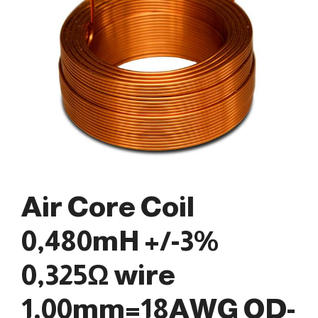
Air Core Coil
0,480mH +/-3%
0,325Ω wire
1,00mm=18AWG OD-