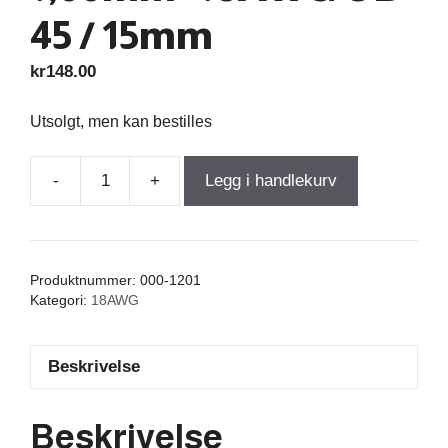
45 / 15mm
kr
148.00
Utsolgt, men kan bestilles
-
+
Legg i handlekurv
Air
Core
Coil
0,480mH
Produktnummer:
000-1201
+/-3%
Kategori:
18AWG
0,325Ω
wire
Beskrivelse
1,00mm=18AWG
OD-
45
Beskrivelse
/