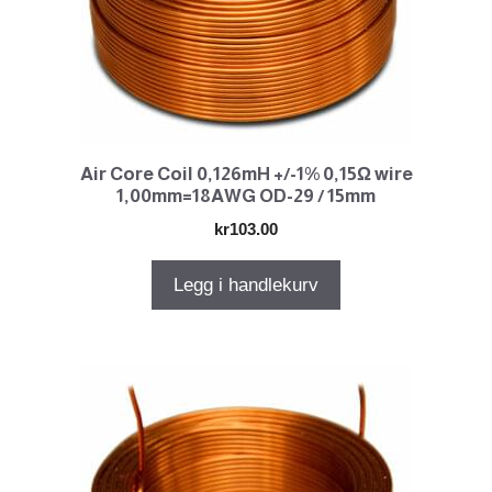
Air Core Coil 0,126mH +/-1% 0,15Ω wire
1,00mm=18AWG OD-29 / 15mm
kr
103.00
Legg i handlekurv