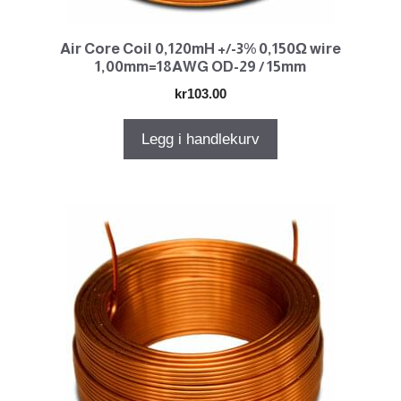
Air Core Coil 0,120mH +/-3% 0,150Ω wire
1,00mm=18AWG OD-29 / 15mm
kr
103.00
Legg i handlekurv