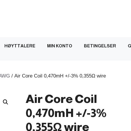
HØYTTALERE
MIN KONTO
BETINGELSER
G
AWG
/ Air Core Coil 0,470mH +/-3% 0,355Ω wire
Air Core Coil
0,470mH +/-3%
0,355Ω wire