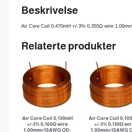
Beskrivelse
Air Core Coil 0,470mH +/-3% 0,355Ω wire 1,0
Relaterte produkter
Air Core Coil 0,130mH
Air Core Coil 0,1
+/-3% 0,160Ω wire
+/-3% 0,130Ω wi
1,00mm=18AWG OD-
1,00mm=18AWG 