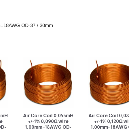
37
/
30mm
0mm=18AWG OD-37 / 30mm
antall
00mH
Air Core Coil 0,055mH
Air Core Coil 0,
re
+/-1% 0,090Ω wire
+/-1% 0,120Ω wi
OD-
1,00mm=18AWG OD-
1,00mm=18AWG 