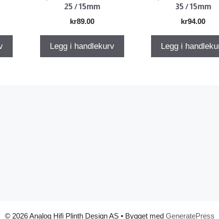
25 / 15mm
35 / 15mm
kr
89.00
kr
94.00
v
Legg i handlekurv
Legg i handleku
© 2026 Analog Hifi Plinth Design AS
• Bygget med
GeneratePress