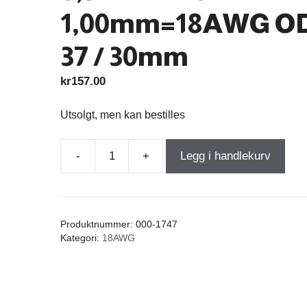
1,00mm=18AWG O
37 / 30mm
kr
157.00
Utsolgt, men kan bestilles
-
+
Legg i handlekurv
Air
Core
Coil
0,470mH
Produktnummer:
000-1747
+/-3%
Kategori:
18AWG
0,355Ω
wire
1,00mm=18AWG
OD-