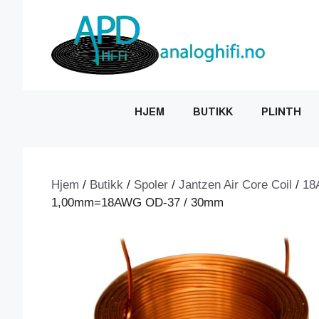
Hopp
til
innhold
HJEM
BUTIKK
PLINTH
Hjem
/
Butikk
/
Spoler
/
Jantzen Air Core Coil
/
18
1,00mm=18AWG OD-37 / 30mm