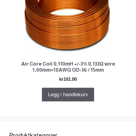
Air Core Coil 0,110mH +/-3% 0,133Ω wire
1,00mm=18AWG OD-36 / 15mm
kr
101.00
Legg i handlekurv
Produktkategorier