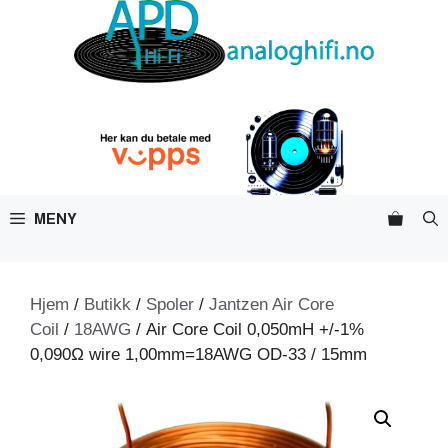
Hopp
til
innhold
MENY
Hjem
/
Butikk
/
Spoler
/
Jantzen Air Core
Coil
/
18AWG
/ Air Core Coil 0,050mH +/-1%
0,090Ω wire 1,00mm=18AWG OD-33 / 15mm