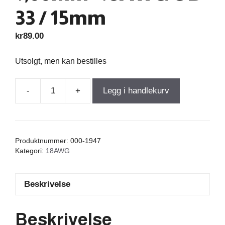
33 / 15mm
kr
89.00
Utsolgt, men kan bestilles
-
+
Legg i handlekurv
Air
Core
Coil
0,050mH
Produktnummer:
000-1947
+/-1%
Kategori:
18AWG
0,090Ω
wire
Beskrivelse
1,00mm=18AWG
OD-
33
Beskrivelse
/