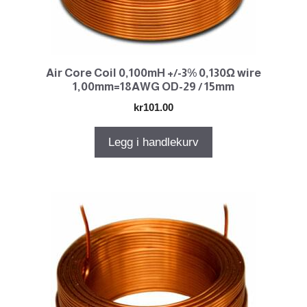
Air Core Coil 0,100mH +/-3% 0,130Ω wire
1,00mm=18AWG OD-29 / 15mm
kr
101.00
Legg i handlekurv