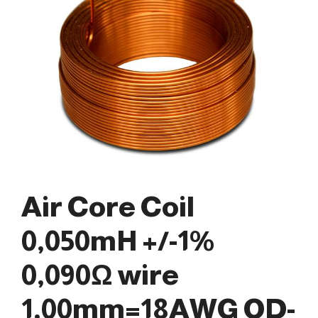
Air Core Coil
0,050mH +/-1%
0,090Ω wire
1,00mm=18AWG OD-