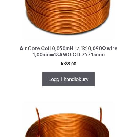
Air Core Coil 0,050mH +/-1% 0,090Ω wire
1,00mm=18AWG OD-25 / 15mm
kr
88.00
Legg i handlekurv