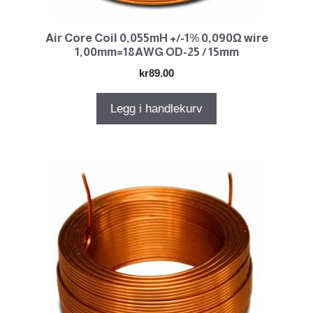
Air Core Coil 0,055mH +/-1% 0,090Ω wire
1,00mm=18AWG OD-25 / 15mm
kr
89.00
Legg i handlekurv