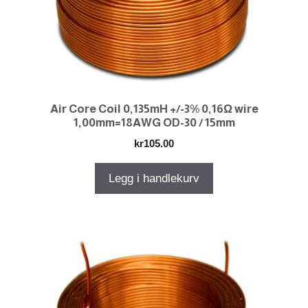
Air Core Coil 0,135mH +/-3% 0,16Ω wire
1,00mm=18AWG OD-30 / 15mm
kr
105.00
Legg i handlekurv