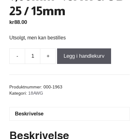
25 / 15mm
kr
88.00
Utsolgt, men kan bestilles
-
+
Legg i handlekurv
Air
Core
Coil
0,050mH
Produktnummer:
000-1963
+/-1%
Kategori:
18AWG
0,090Ω
wire
Beskrivelse
1,00mm=18AWG
OD-
25
Beskrivelse
/