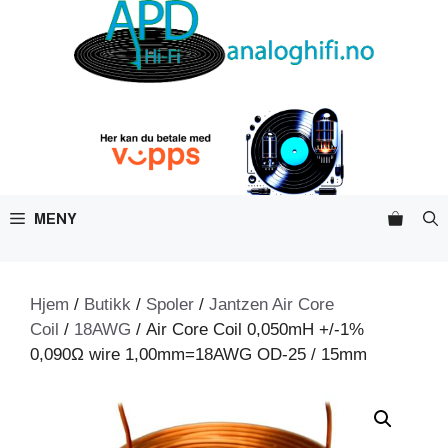
Hopp
til
innhold
MENY
Hjem
/
Butikk
/
Spoler
/
Jantzen Air Core
Coil
/
18AWG
/ Air Core Coil 0,050mH +/-1%
0,090Ω wire 1,00mm=18AWG OD-25 / 15mm