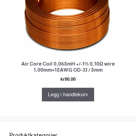
Air Core Coil 0,068mH +/-1% 0,10Ω wire
1,00mm=18AWG OD-33 / 8mm
kr
90.00
Legg i handlekurv
Produktkategorier