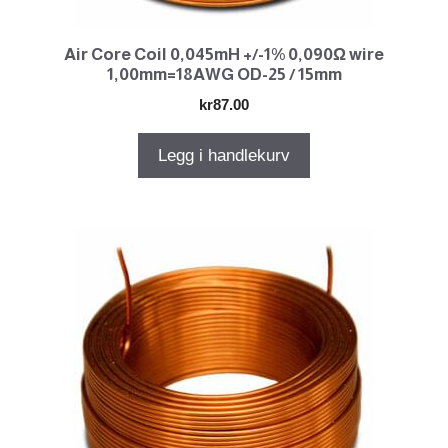
Air Core Coil 0,045mH +/-1% 0,090Ω wire
1,00mm=18AWG OD-25 / 15mm
kr
87.00
Legg i handlekurv