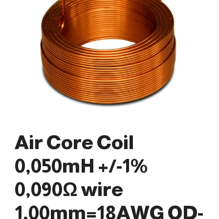
Air Core Coil
0,050mH +/-1%
0,090Ω wire
1,00mm=18AWG OD-