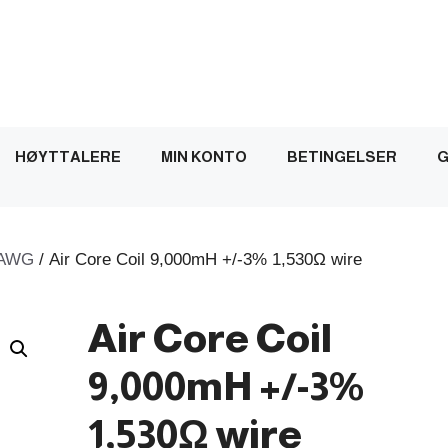
HØYTTALERE
MIN KONTO
BETINGELSER
G
AWG
/ Air Core Coil 9,000mH +/-3% 1,530Ω wire
Air Core Coil
9,000mH +/-3%
1,530Ω wire