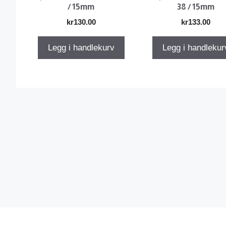
/ 15mm
38 / 15mm
kr
130.00
kr
133.00
Legg i handlekurv
Legg i handlekur