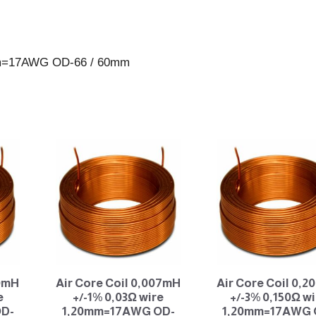
66
/
60mm
0mm=17AWG OD-66 / 60mm
antall
70mH
Air Core Coil 0,007mH
Air Core Coil 0,
e
+/-1% 0,03Ω wire
+/-3% 0,150Ω w
OD-
1,20mm=17AWG OD-
1,20mm=17AWG 