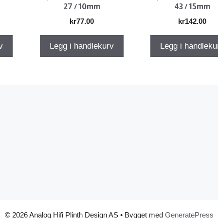
27 / 10mm
43 / 15mm
kr
77.00
kr
142.00
v
Legg i handlekurv
Legg i handleku
© 2026 Analog Hifi Plinth Design AS
• Bygget med
GeneratePress