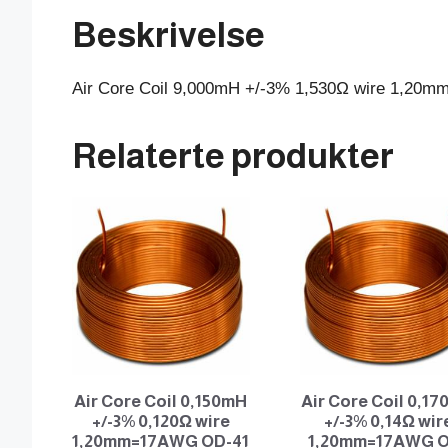
Beskrivelse
Air Core Coil 9,000mH +/-3% 1,530Ω wire 1,2
Relaterte produkter
Air Core Coil 0,150mH
Air Core Coil 0,1
+/-3% 0,120Ω wire
+/-3% 0,14Ω wir
1,20mm=17AWG OD-41
1,20mm=17AWG 