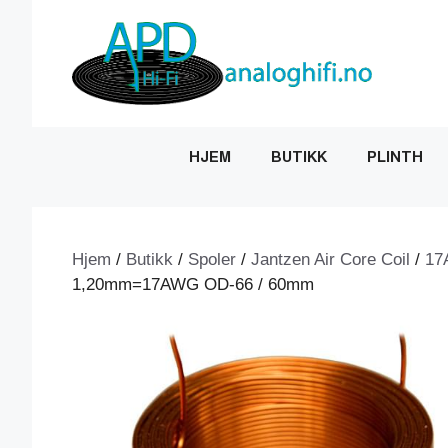
Hopp
til
innhold
HJEM
BUTIKK
PLINTH
Hjem
/
Butikk
/
Spoler
/
Jantzen Air Core Coil
/
17
1,20mm=17AWG OD-66 / 60mm