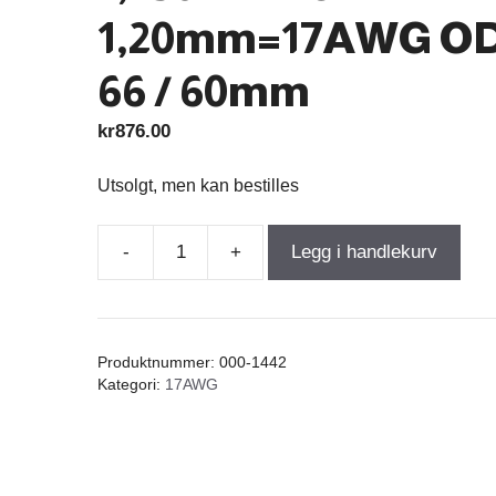
1,20mm=17AWG OD
66 / 60mm
kr
876.00
Utsolgt, men kan bestilles
-
+
Legg i handlekurv
Air
Core
Coil
9,000mH
Produktnummer:
000-1442
+/-3%
Kategori:
17AWG
1,530Ω
wire
1,20mm=17AWG
OD-