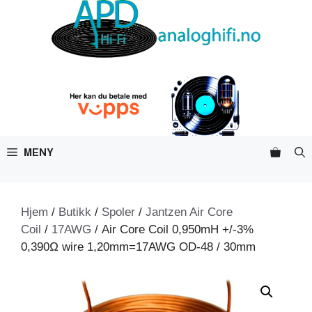
Hopp
til
innhold
MENY
Hjem
/
Butikk
/
Spoler
/
Jantzen Air Core
Coil
/
17AWG
/ Air Core Coil 0,950mH +/-3%
0,390Ω wire 1,20mm=17AWG OD-48 / 30mm