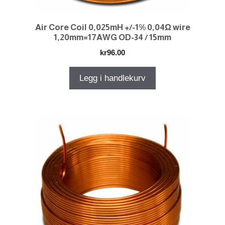
Air Core Coil 0,025mH +/-1% 0,04Ω wire
1,20mm=17AWG OD-34 / 15mm
kr
96.00
Legg i handlekurv