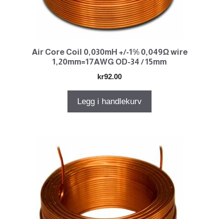
Air Core Coil 0,030mH +/-1% 0,049Ω wire
1,20mm=17AWG OD-34 / 15mm
kr
92.00
Legg i handlekurv