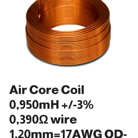
Air Core Coil
0,950mH +/-3%
0,390Ω wire
1,20mm=17AWG OD-