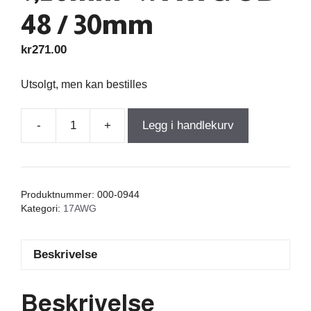
48 / 30mm
kr
271.00
Utsolgt, men kan bestilles
-
+
Legg i handlekurv
Air
Core
Coil
0,950mH
Produktnummer:
000-0944
+/-3%
Kategori:
17AWG
0,390Ω
wire
Beskrivelse
1,20mm=17AWG
OD-
48
Beskrivelse
/