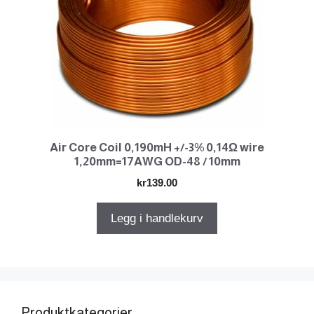
Air Core Coil 0,190mH +/-3% 0,14Ω wire
1,20mm=17AWG OD-48 / 10mm
kr
139.00
Legg i handlekurv
Produktkategorier