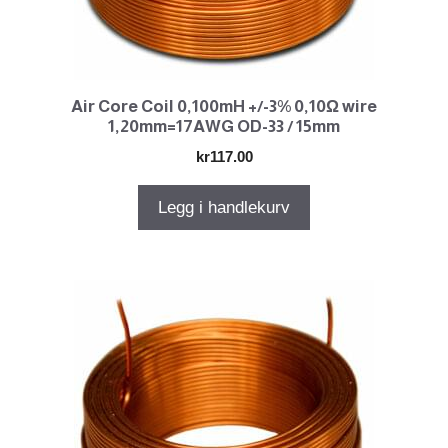
Air Core Coil 0,100mH +/-3% 0,10Ω wire
1,20mm=17AWG OD-33 / 15mm
kr
117.00
Legg i handlekurv