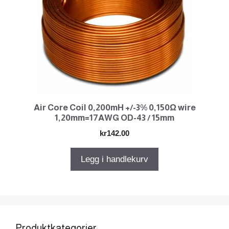
Air Core Coil 0,200mH +/-3% 0,150Ω wire
1,20mm=17AWG OD-43 / 15mm
kr
142.00
Legg i handlekurv
Produktkategorier