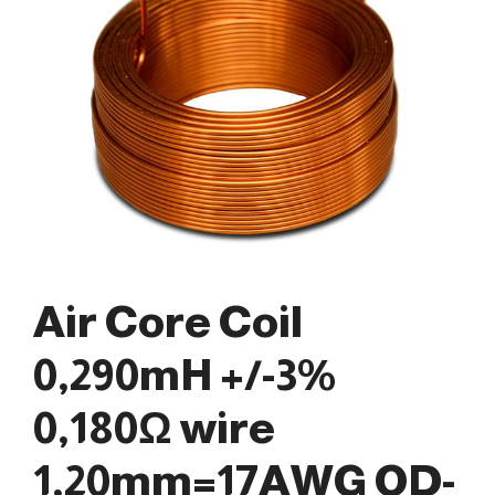
Air Core Coil
0,290mH +/-3%
0,180Ω wire
1,20mm=17AWG OD-