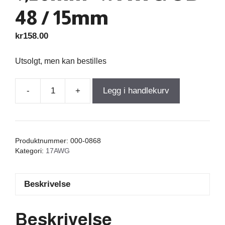
48 / 15mm
kr
158.00
Utsolgt, men kan bestilles
-
+
Legg i handlekurv
Air
Core
Coil
0,290mH
Produktnummer:
000-0868
+/-3%
Kategori:
17AWG
0,180Ω
wire
Beskrivelse
1,20mm=17AWG
OD-
48
Beskrivelse
/