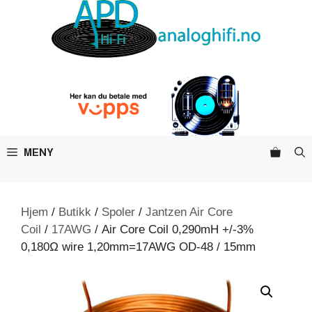
Hopp
til
innhold
MENY
Hjem
/
Butikk
/
Spoler
/
Jantzen Air Core
Coil
/
17AWG
/ Air Core Coil 0,290mH +/-3%
0,180Ω wire 1,20mm=17AWG OD-48 / 15mm