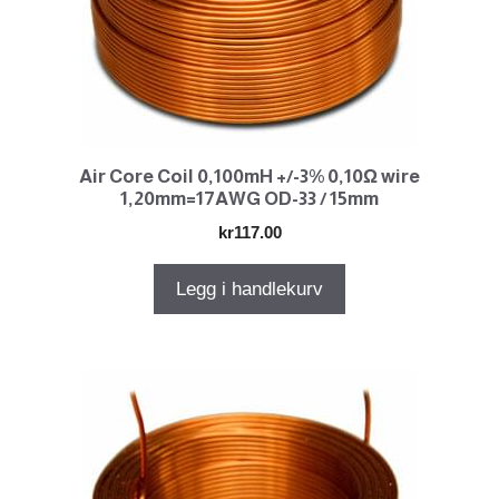
Air Core Coil 0,100mH +/-3% 0,10Ω wire
1,20mm=17AWG OD-33 / 15mm
kr
117.00
Legg i handlekurv