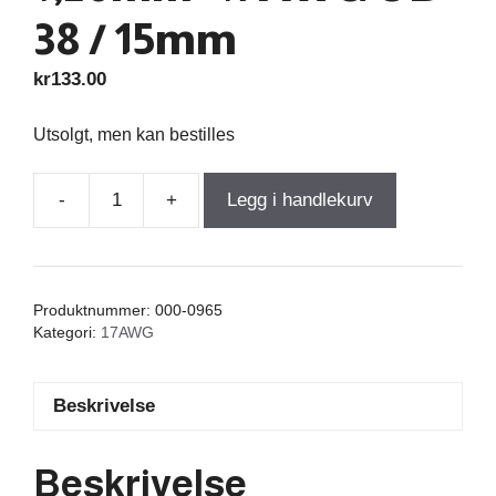
38 / 15mm
kr
133.00
Utsolgt, men kan bestilles
-
+
Legg i handlekurv
Air
Core
Coil
0,170mH
Produktnummer:
000-0965
+/-3%
Kategori:
17AWG
0,14Ω
wire
Beskrivelse
1,20mm=17AWG
OD-
38
Beskrivelse
/