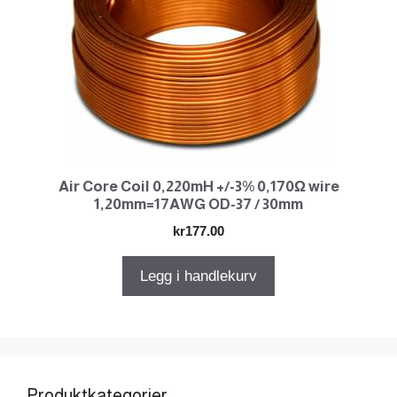
Air Core Coil 0,220mH +/-3% 0,170Ω wire
1,20mm=17AWG OD-37 / 30mm
kr
177.00
Legg i handlekurv
Produktkategorier