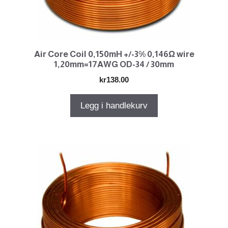
Air Core Coil 0,150mH +/-3% 0,146Ω wire
1,20mm=17AWG OD-34 / 30mm
kr
138.00
Legg i handlekurv