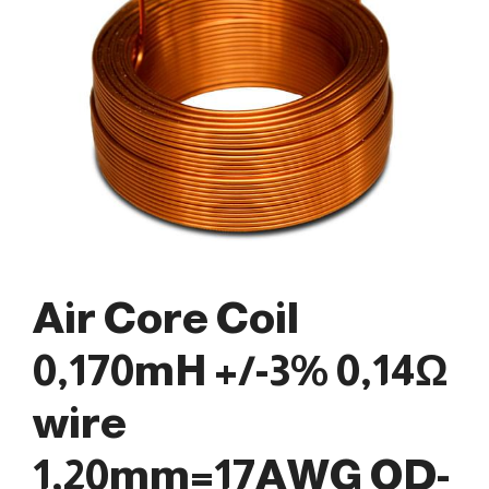
Air Core Coil
0,170mH +/-3% 0,14Ω
wire
1,20mm=17AWG OD-