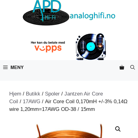
Hopp
til
innhold
MENY
Hjem
/
Butikk
/
Spoler
/
Jantzen Air Core
Coil
/
17AWG
/ Air Core Coil 0,170mH +/-3% 0,14Ω
wire 1,20mm=17AWG OD-38 / 15mm